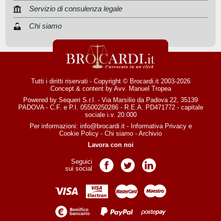
Servizio di consulenza legale
Chi siamo
Tutti i diritti riservati - Copyright © Brocardi.it 2003-2026
Concept & content by
Avv. Manuel Tropea
Powered by Sequeri S.r.l. - Via Marsilio da Padova 22, 35139
PADOVA - C.F. e P.I. 05500250286 - R.E.A. PD471772 - capitale
sociale i.v. 20.000
Per informazioni:
info@brocardi.it
-
Informativa Privacy
e
Cookie Policy
-
Chi siamo
-
Archivio
Lavora con noi
Seguici
Pagina Facebook
Pagina Twitter
Pagina LinkedIn
sui social