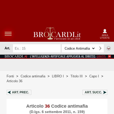
AREA
UTENTE
Art.
Fonti
>
Codice antimafia
>
LIBRO I
>
Titolo III
>
Capo I
>
Articolo 36
ART.
PREC.
ART.
SUCC.
Articolo
36
Codice antimafia
(D.lgs. 6 settembre 2011, n. 159)