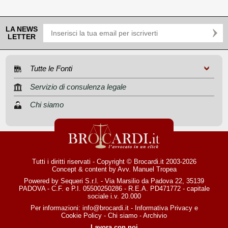
LA NEWS
LETTER
Tutte le Fonti
Servizio di consulenza legale
Chi siamo
Tutti i diritti riservati - Copyright © Brocardi.it 2003-2026
Concept & content by
Avv. Manuel Tropea
Powered by Sequeri S.r.l. - Via Marsilio da Padova 22, 35139
PADOVA - C.F. e P.I. 05500250286 - R.E.A. PD471772 - capitale
sociale i.v. 20.000
Per informazioni:
info@brocardi.it
-
Informativa Privacy
e
Cookie Policy
-
Chi siamo
-
Archivio
Lavora con noi