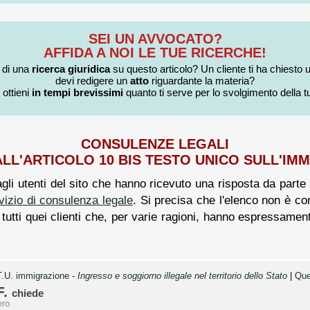
SEI UN AVVOCATO?
AFFIDA A NOI LE TUE RICERCHE!
i di una
ricerca giuridica
su questo articolo? Un cliente ti ha chiesto 
devi redigere un
atto
riguardante la materia?
 ottieni
in tempi brevissimi
quanto ti serve per lo svolgimento della tu
CONSULENZE LEGALI
ALL'ARTICOLO 10 BIS TESTO UNICO SULL'IM
agli utenti del sito che hanno ricevuto una risposta da parte 
vizio di consulenza legale
. Si precisa che l'elenco non è co
 a tutti quei clienti che, per varie ragioni, hanno espressamen
 T.U. immigrazione -
Ingresso e soggiorno illegale nel territorio dello Stato
|
Que
F.
chiede
ero