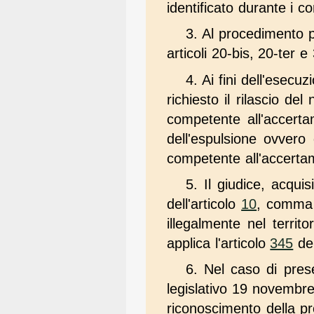
identificato durante i con
3. Al procedimento pe
articoli 20-bis, 20-ter 
4. Ai fini dell'esec
richiesto il rilascio del 
competente all'accert
dell'espulsione ovvero 
competente all'accerta
5. Il giudice, acqui
dell'articolo
10
, comma 
illegalmente nel territ
applica l'articolo
345
del
6. Nel caso di pres
legislativo 19 novembr
riconoscimento della pr