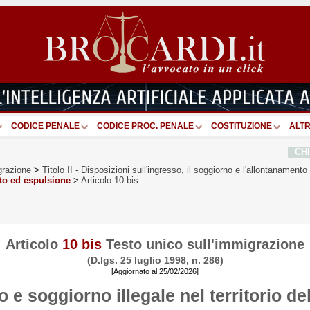
CODICE PENALE
CODICE PROC. PENALE
COSTITUZIONE
ALTR
CH
grazione
>
Titolo II
-
Disposizioni sull'ingresso, il soggiorno e l'allontanamento d
nto ed espulsione
>
Articolo 10 bis
Articolo
10 bis
Testo unico sull'immigrazione
(D.lgs. 25 luglio 1998, n. 286)
[Aggiornato al 25/02/2026]
 e soggiorno illegale nel territorio de