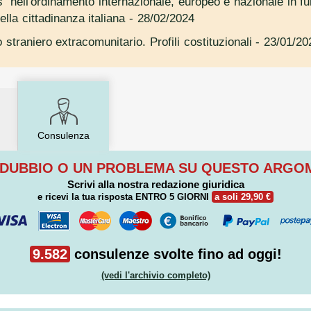
tis" nell'ordinamento internazionale, europeo e nazionale in fu
ella cittadinanza italiana
- 28/02/2024
 straniero extracomunitario. Profili costituzionali
- 23/01/20
Consulenza
 DUBBIO O UN PROBLEMA SU QUESTO ARG
Scrivi alla nostra redazione giuridica
e ricevi la tua risposta
ENTRO 5 GIORNI
a soli 29,90 €
9.582
consulenze svolte fino ad oggi!
(vedi l'archivio completo)