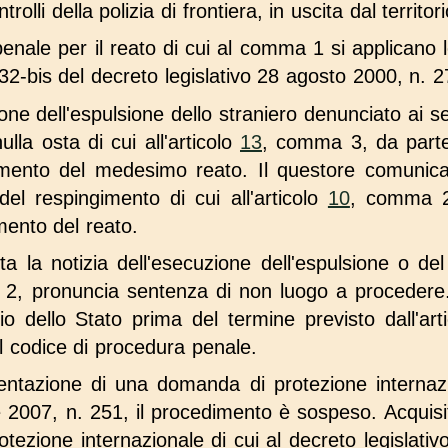
trolli della polizia di frontiera, in uscita dal territo
nale per il reato di cui al comma 1 si applicano le
e 32-bis del decreto legislativo 28 agosto 2000, n. 2
uzione dell'espulsione dello straniero denunciato ai
nulla osta di cui all'articolo
13
, comma 3, da parte d
amento del medesimo reato. Il questore comunica
del respingimento di cui all'articolo
10
, comma 2, 
mento del reato.
sita la notizia dell'esecuzione dell'espulsione o de
2, pronuncia sentenza di non luogo a procedere. 
orio dello Stato prima del termine previsto dall'ar
 codice di procedura penale.
entazione di una domanda di protezione internazi
e 2007, n. 251, il procedimento è sospeso. Acquisi
otezione internazionale di cui al decreto legislat