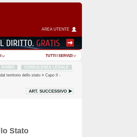
AREA UTENTE
I
TUTTI I SERVIZI
I SIAMO
CONSULENZA LEGALE
al territorio dello stato
>
Capo II
-
ART.
SUCCESSIVO
llo Stato