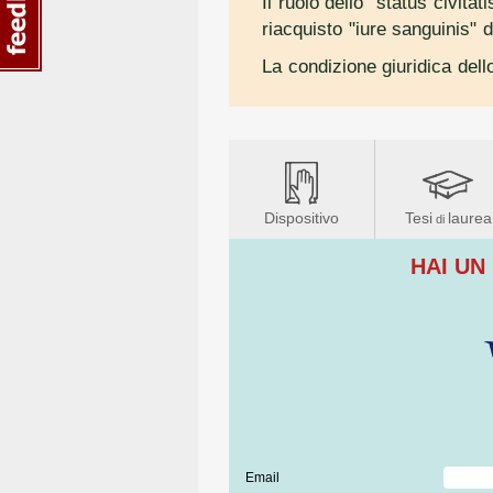
Il ruolo dello "status civita
riacquisto "iure sanguinis" d
La condizione giuridica dello
Dispositivo
Tesi
laurea
di
HAI UN
Email