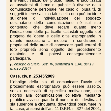
intervenuti l'inizio del procedimento, è facoltizzata
ad avvalersi di forme di pubblicità diverse dalla
comunicazione personale nel caso di pluralità di
soggetti interessati, ma tale scelta non può incidere
sull'onere di individuazione del soggetto
destinatario della comunicazione né sul suo
contenuto, che deve recare quanto meno
l'indicazione delle particelle catastali oggetto del
progetto dell'opera e delle ditte espropriande in
quanto necessarie a mettere in condizione i
proprietari delle aree di conoscere quali terreni di
loro proprietà sono oggetto del procedimento
ablatorio e di potervi conseguentemente
partecipare.
(
Consiglio di Stato, Sez. IV, sentenza n. 1341 del 19
marzo 2014
)
Cass. civ. n. 25345/2009
L'obbligo della p.a. di comunicare l'avvio del
procedimento espropriativo può essere assolto,
senza necessità di specifica motivazione, con
ricorso alla comunicazione collettiva mediante
pubblico avviso quando il numero dei destinatari
sia superiore a cinquanta, dovendosi presumere in
tal caso, ai sensi dell'art. 11 D.P.R. n. 327 del 2001,