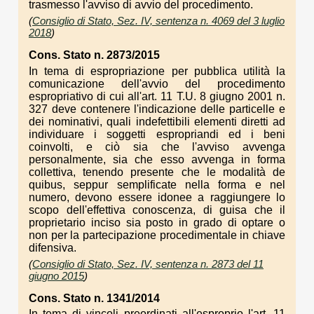
trasmesso l'avviso di avvio del procedimento.
(
Consiglio di Stato, Sez. IV, sentenza n. 4069 del 3 luglio
2018
)
Cons. Stato n. 2873/2015
In tema di espropriazione per pubblica utilità la
comunicazione dell'avvio del procedimento
espropriativo di cui all'art. 11 T.U. 8 giugno 2001 n.
327 deve contenere l'indicazione delle particelle e
dei nominativi, quali indefettibili elementi diretti ad
individuare i soggetti espropriandi ed i beni
coinvolti, e ciò sia che l'avviso avvenga
personalmente, sia che esso avvenga in forma
collettiva, tenendo presente che le modalità de
quibus, seppur semplificate nella forma e nel
numero, devono essere idonee a raggiungere lo
scopo dell'effettiva conoscenza, di guisa che il
proprietario inciso sia posto in grado di optare o
non per la partecipazione procedimentale in chiave
difensiva.
(
Consiglio di Stato, Sez. IV, sentenza n. 2873 del 11
giugno 2015
)
Cons. Stato n. 1341/2014
In tema di vincoli preordinati all'esproprio l'art. 11