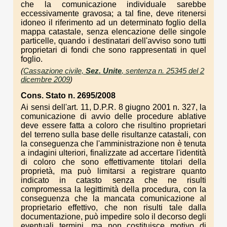
che la comunicazione individuale sarebbe
eccessivamente gravosa; a tal fine, deve ritenersi
idoneo il riferimento ad un determinato foglio della
mappa catastale, senza elencazione delle singole
particelle, quando i destinatari dell'avviso sono tutti
proprietari di fondi che sono rappresentati in quel
foglio.
(
Cassazione civile,
Sez. Unite
, sentenza n. 25345 del 2
dicembre 2009
)
Cons. Stato n. 2695/2008
Ai sensi dell'art. 11, D.P.R. 8 giugno 2001 n. 327, la
comunicazione di avvio delle procedure ablative
deve essere fatta a coloro che risultino proprietari
del terreno sulla base delle risultanze catastali, con
la conseguenza che l'amministrazione non è tenuta
a indagini ulteriori, finalizzate ad accertare l'identità
di coloro che sono effettivamente titolari della
proprietà, ma può limitarsi a registrare quanto
indicato in catasto senza che ne risulti
compromessa la legittimità della procedura, con la
conseguenza che la mancata comunicazione al
proprietario effettivo, che non risulti tale dalla
documentazione, può impedire solo il decorso degli
eventuali termini, ma non costituisce motivo di