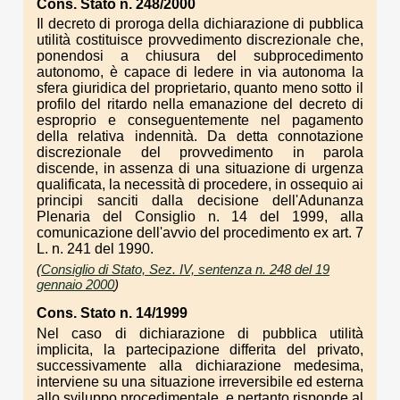
Cons. Stato n. 248/2000
Il decreto di proroga della dichiarazione di pubblica
utilità costituisce provvedimento discrezionale che,
ponendosi a chiusura del subprocedimento
autonomo, è capace di ledere in via autonoma la
sfera giuridica del proprietario, quanto meno sotto il
profilo del ritardo nella emanazione del decreto di
esproprio e conseguentemente nel pagamento
della relativa indennità. Da detta connotazione
discrezionale del provvedimento in parola
discende, in assenza di una situazione di urgenza
qualificata, la necessità di procedere, in ossequio ai
principi sanciti dalla decisione dell'Adunanza
Plenaria del Consiglio n. 14 del 1999, alla
comunicazione dell'avvio del procedimento ex art. 7
L. n. 241 del 1990.
(
Consiglio di Stato, Sez. IV, sentenza n. 248 del 19
gennaio 2000
)
Cons. Stato n. 14/1999
Nel caso di dichiarazione di pubblica utilità
implicita, la partecipazione differita del privato,
successivamente alla dichiarazione medesima,
interviene su una situazione irreversibile ed esterna
allo sviluppo procedimentale, e pertanto risponde al