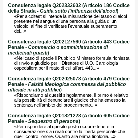
Consulenza legale Q202332602 (Articolo 186 Codice
della Strada -
Guida sotto l'influenza dell'alcool
)
«Per alcoltest si intende la misurazione del tasso di alcol
presente nel sangue di una persona alla guida di un
veicolo, al fine di verificare l'eventuale superamento
dei...»
Consulenza legale Q202127560 (Articolo 443 Codice
Penale -
Commercio o somministrazione di
medicinali guasti
)
«Nel caso di specie il Pubblico Ministero formula richiesta
di rinvio a giudizio per il Direttore di U.O. Cardiologia
ospedaliera per il reato di cui all’art. 443...»
Consulenza legale Q202025078 (Articolo 479 Codice
Penale -
Falsità ideologica commessa dal pubblico
ufficiale in atti pubblici
)
«Rispondiamo ai quesiti singolarmente. Il primo è relativo
alla possibilità di denunciare il giudice che ha emesso la
sentenza nell’ambito del procedimento...»
Consulenza legale Q201821228 (Articolo 605 Codice
Penale -
Sequestro di persona
)
«Per rispondere al quesito posto occorre tenere in
considerazione sia i reati contro la libertà personale che
quelli contro l’onore. Quanto alla prima tipologia,...»