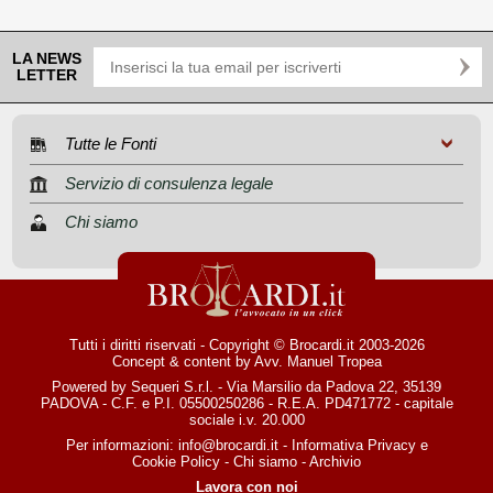
LA NEWS
LETTER
Tutte le Fonti
Servizio di consulenza legale
Chi siamo
Tutti i diritti riservati - Copyright © Brocardi.it 2003-2026
Concept & content by
Avv. Manuel Tropea
Powered by Sequeri S.r.l. - Via Marsilio da Padova 22, 35139
PADOVA - C.F. e P.I. 05500250286 - R.E.A. PD471772 - capitale
sociale i.v. 20.000
Per informazioni:
info@brocardi.it
-
Informativa Privacy
e
Cookie Policy
-
Chi siamo
-
Archivio
Lavora con noi