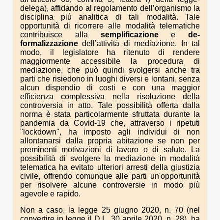
delega), affidando al regolamento dell’organismo la
disciplina più analitica di tali modalità. Tale
opportunità di ricorrere alle modalità telematiche
contribuisce alla
semplificazione
e
de-
formalizzazione
dell’attività di mediazione. In tal
modo, il legislatore ha ritenuto di rendere
maggiormente accessibile la procedura di
mediazione, che può quindi svolgersi anche tra
parti che risiedono in luoghi diversi e lontani, senza
alcun dispendio di costi e con una maggior
efficienza complessiva nella risoluzione della
controversia in atto. Tale possibilità offerta dalla
norma è stata particolarmente sfruttata durante la
pandemia da Covid-19 che, attraverso i ripetuti
"lockdown", ha imposto agli individui di non
allontanarsi dalla propria abitazione se non per
preminenti motivazioni di lavoro o di salute. La
possibilità di svolgere la mediazione in modalità
telematica ha evitato ulteriori arresti della giustizia
civile, offrendo comunque alle parti un'opportunità
per risolvere alcune controversie in modo più
agevole e rapido.
Non a caso, la legge 25 giugno 2020, n. 70 (nel
convertire in legge il D.L. 30 aprile 2020, n. 28), ha