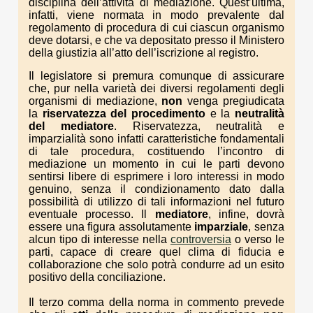
disciplina dell’attività di mediazione. Quest’ultima,
infatti, viene normata in modo prevalente dal
regolamento di procedura di cui ciascun organismo
deve dotarsi, e che va depositato presso il Ministero
della giustizia all’atto dell’iscrizione al registro.
Il legislatore si premura comunque di assicurare
che, pur nella varietà dei diversi regolamenti degli
organismi di mediazione,
non
venga pregiudicata
la
riservatezza del procedimento
e la
neutralità
del mediatore
. Riservatezza, neutralità e
imparzialità sono infatti caratteristiche fondamentali
di tale procedura, costituendo l’incontro di
mediazione un momento in cui le parti devono
sentirsi libere di esprimere i loro interessi in modo
genuino, senza il condizionamento dato dalla
possibilità di utilizzo di tali informazioni nel futuro
eventuale processo. Il
mediatore
, infine, dovrà
essere una figura assolutamente
imparziale
, senza
alcun tipo di interesse nella
controversia
o verso le
parti, capace di creare quel clima di fiducia e
collaborazione che solo potrà condurre ad un esito
positivo della conciliazione.
Il terzo comma della norma in commento prevede