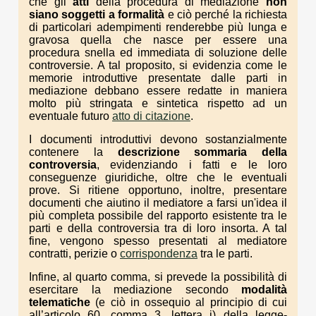
che gli
atti
della procedura di mediazione
non
siano soggetti a formalità
e ciò perché la richiesta
di particolari adempimenti renderebbe più lunga e
gravosa quella che nasce per essere una
procedura snella ed immediata di soluzione delle
controversie. A tal proposito, si evidenzia come le
memorie introduttive presentate dalle parti in
mediazione debbano essere redatte in maniera
molto più stringata e sintetica rispetto ad un
eventuale futuro
atto di citazione
.
I documenti introduttivi devono sostanzialmente
contenere la
descrizione sommaria della
controversia
, evidenziando i fatti e le loro
conseguenze giuridiche, oltre che le eventuali
prove. Si ritiene opportuno, inoltre, presentare
documenti che aiutino il mediatore a farsi un'idea il
più completa possibile del rapporto esistente tra le
parti e della controversia tra di loro insorta. A tal
fine, vengono spesso presentati al mediatore
contratti, perizie o
corrispondenza
tra le parti.
Infine, al quarto comma, si prevede la possibilità di
esercitare la mediazione secondo
modalità
telematiche
(e ciò in ossequio al principio di cui
all’articolo 60, comma 3, lettera i) della legge-