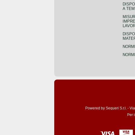
DISPO
A TEM
MISUR
IMPRE
LAVOR
DISPO
MATER
NORME
NORME
Powered by Sequeri S.r.l. - Vi
Per 