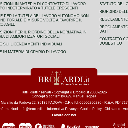
SIZIONI IN MATERIA DI CONTRATTO DI LAVORO
STATUTO DEL 
PO INDETERMINATO A TUTELE CRESCENTI
RIORDINO DELL
E PER LA TUTELA DEL LAVORO AUTONOMO NON
REGOLAMENTO 
NDITORIALE E MISURE VOLTE A FAVORIRE IL
O AGILE
REGOLAMENTO 
DATI
SIZIONI PER IL RIORDINO DELLA NORMATIVA IN
IA DI AMMORTIZZATORI SOCIALI
CONTRATTO CO
DOMESTICO
 SUI LICENZIAMENTI INDIVIDUALI
 IN MATERIA DI ORARIO DI LAVORO
Tutti i diritti riservati - Copyright © Brocardi.it 2003-2026
Concept & content by
Avv. Manuel Tropea
a Marsilio da Padova 22, 35139 PADOVA - C.F. e P.I. 05500250286 - R.E.A. PD471772
informazioni:
info@brocardi.it
-
Informativa Privacy
e
Cookie Policy
-
Chi siamo
-
Arc
Lavora con noi
Seguici