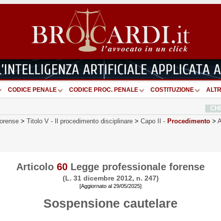
CODICE PENALE
CODICE PROC. PENALE
COSTITUZIONE
ALTR
CH
forense
>
Titolo V
-
Il procedimento disciplinare
>
Capo II
-
Procedimento
>
A
Articolo
60
Legge professionale forense
(L. 31 dicembre 2012, n. 247)
[Aggiornato al 29/05/2025]
Sospensione cautelare