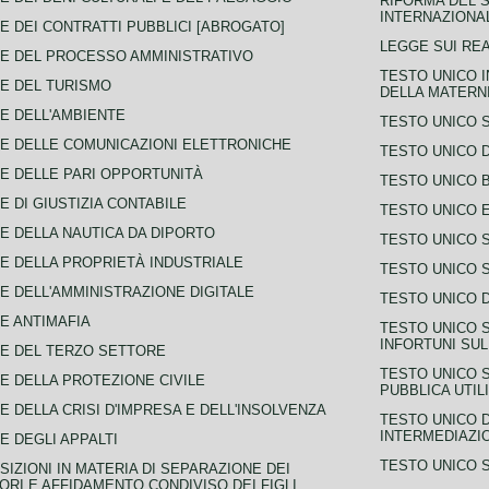
RIFORMA DEL S
INTERNAZIONA
E DEI CONTRATTI PUBBLICI [ABROGATO]
LEGGE SUI REA
E DEL PROCESSO AMMINISTRATIVO
TESTO UNICO I
E DEL TURISMO
DELLA MATERNI
E DELL'AMBIENTE
TESTO UNICO 
E DELLE COMUNICAZIONI ELETTRONICHE
TESTO UNICO D
E DELLE PARI OPPORTUNITÀ
TESTO UNICO 
E DI GIUSTIZIA CONTABILE
TESTO UNICO E
E DELLA NAUTICA DA DIPORTO
TESTO UNICO 
E DELLA PROPRIETÀ INDUSTRIALE
TESTO UNICO 
E DELL'AMMINISTRAZIONE DIGITALE
TESTO UNICO D
E ANTIMAFIA
TESTO UNICO 
INFORTUNI SU
E DEL TERZO SETTORE
TESTO UNICO 
E DELLA PROTEZIONE CIVILE
PUBBLICA UTIL
E DELLA CRISI D'IMPRESA E DELL'INSOLVENZA
TESTO UNICO D
INTERMEDIAZIO
E DEGLI APPALTI
TESTO UNICO 
SIZIONI IN MATERIA DI SEPARAZIONE DEI
ORI E AFFIDAMENTO CONDIVISO DEI FIGLI