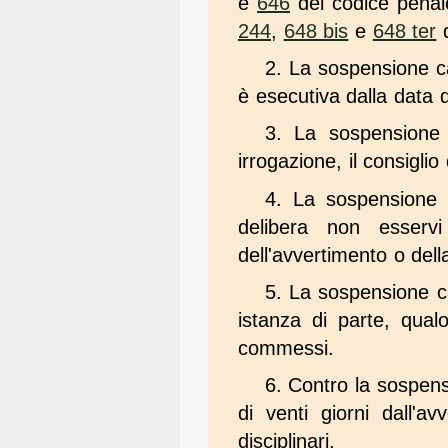
e
646
del codice penale
244
,
648 bis
e
648 ter
d
2. La sospensione c
è esecutiva dalla data de
3. La sospensione 
irrogazione, il consiglio
4. La sospensione ca
delibera non esservi
dell'avvertimento o del
5. La sospensione ca
istanza di parte, qual
commessi.
6. Contro la sospens
di venti giorni dall'a
disciplinari.