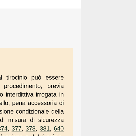
l tirocinio può essere
l procedimento, previa
interdittiva irrogata in
llo; pena accessoria di
ione condizionale della
di misura di sicurezza
374
,
377
,
378
,
381
,
640