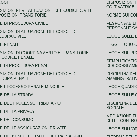
EGGI
DISPOSIZIONI 
COLTIVATRICE
SIZIONI PER L'ATTUAZIONE DEL CODICE CIVILE
POSIZIONI TRANSITORIE
NORME SUI CO
E DI PROCEDURA CIVILE
RESPONSABILI
PERSONALE SA
SIZIONI DI ATTUAZIONE DEL CODICE DI
DURA CIVILE
LEGGE SULLE L
E PENALE
LEGGE EQUO 
SIZIONI DI COORDINAMENTO E TRANSITORIE
LEGGE SUL PR
L CODICE PENALE
SEMPLIFICAZIO
E DI PROCEDURA PENALE
DI RICORSI AM
SIZIONI DI ATTUAZIONE DEL CODICE DI
DISCIPLINA DE
EDURA PENALE
AMMINISTRATI
E PROCESSO PENALE MINORILE
LEGGE QUADRO
E DELLA STRADA
LEGGE SULLE 
E DEL PROCESSO TRIBUTARIO
DISCIPLINA DE
SOCIALE
E DELLA PRIVACY
MEDIAZIONE FI
CE DEL CONSUMO
DELLE CONTROV
E DELLE ASSICURAZIONI PRIVATE
LEGGE SULL'O
E DEI BENI CULTURALI E DEL PAESAGGIO