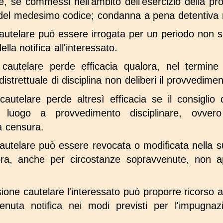
, se commessi nell'ambito dell'esercizio della prof
el medesimo codice; condanna a pena detentiva no
autelare può essere irrogata per un periodo non 
lla notifica all'interessato.
cautelare perde efficacia qualora, nel termine
 distrettuale di disciplina non deliberi il provvedime
utelare perde altresì efficacia se il consiglio di
 luogo a provvedimento disciplinare, ovvero 
la censura.
utelare può essere revocata o modificata nella su
ora, anche per circostanze sopravvenute, non a
ione cautelare l'interessato può proporre ricorso a
vvenuta notifica nei modi previsti per l'impugna