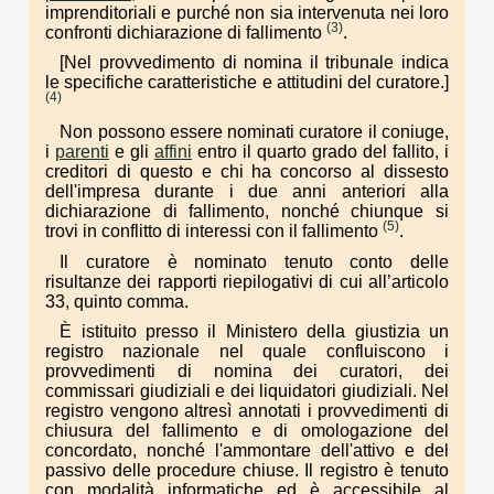
imprenditoriali e purché non sia intervenuta nei loro
(3)
confronti dichiarazione di fallimento
.
[Nel provvedimento di nomina il tribunale indica
le specifiche caratteristiche e attitudini del curatore.]
(4)
Non possono essere nominati curatore il coniuge,
i
parenti
e gli
affini
entro il quarto grado del fallito, i
creditori di questo e chi ha concorso al dissesto
dell'impresa durante i due anni anteriori alla
dichiarazione di fallimento, nonché chiunque si
(5)
trovi in conflitto di interessi con il fallimento
.
Il curatore è nominato tenuto conto delle
risultanze dei rapporti riepilogativi di cui all’articolo
33, quinto comma.
È istituito presso il Ministero della giustizia un
registro nazionale nel quale confluiscono i
provvedimenti di nomina dei curatori, dei
commissari giudiziali e dei liquidatori giudiziali. Nel
registro vengono altresì annotati i provvedimenti di
chiusura del fallimento e di omologazione del
concordato, nonché l'ammontare dell'attivo e del
passivo delle procedure chiuse. Il registro è tenuto
con modalità informatiche ed è accessibile al