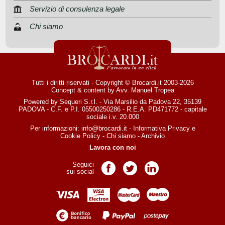
Servizio di consulenza legale
Chi siamo
Tutti i diritti riservati - Copyright © Brocardi.it 2003-2026
Concept & content by
Avv. Manuel Tropea
Powered by Sequeri S.r.l. - Via Marsilio da Padova 22, 35139
PADOVA - C.F. e P.I. 05500250286 - R.E.A. PD471772 - capitale
sociale i.v. 20.000
Per informazioni:
info@brocardi.it
-
Informativa Privacy
e
Cookie Policy
-
Chi siamo
-
Archivio
Lavora con noi
Seguici
Pagina Facebook
Pagina Twitter
Pagina LinkedIn
sui social