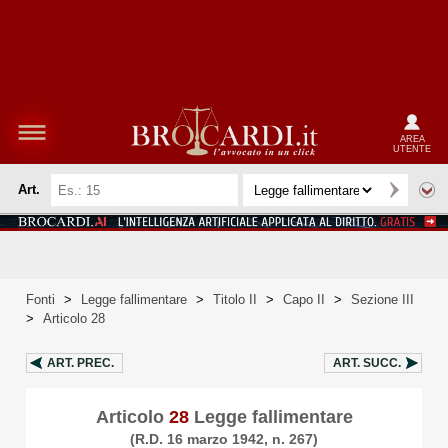
AREA
UTENTE
Art.
Fonti
>
Legge fallimentare
>
Titolo II
>
Capo II
>
Sezione III
>
Articolo 28
ART.
PREC.
ART.
SUCC.
Articolo
28
Legge fallimentare
(R.D. 16 marzo 1942, n. 267)