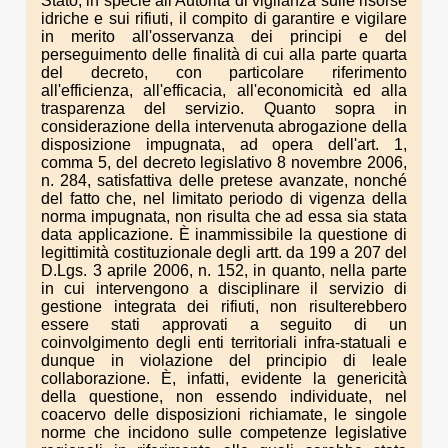
Stato, in specie all'Autorità di vigilanza sulle risorse
idriche e sui rifiuti, il compito di garantire e vigilare
in merito all'osservanza dei principi e del
perseguimento delle finalità di cui alla parte quarta
del decreto, con particolare riferimento
all'efficienza, all'efficacia, all'economicità ed alla
trasparenza del servizio. Quanto sopra in
considerazione della intervenuta abrogazione della
disposizione impugnata, ad opera dell'art. 1,
comma 5, del decreto legislativo 8 novembre 2006,
n. 284, satisfattiva delle pretese avanzate, nonché
del fatto che, nel limitato periodo di vigenza della
norma impugnata, non risulta che ad essa sia stata
data applicazione. È inammissibile la questione di
legittimità costituzionale degli artt. da 199 a 207 del
D.Lgs. 3 aprile 2006, n. 152, in quanto, nella parte
in cui intervengono a disciplinare il servizio di
gestione integrata dei rifiuti, non risulterebbero
essere stati approvati a seguito di un
coinvolgimento degli enti territoriali infra-statuali e
dunque in violazione del principio di leale
collaborazione. È, infatti, evidente la genericità
della questione, non essendo individuate, nel
coacervo delle disposizioni richiamate, le singole
norme che incidono sulle competenze legislative