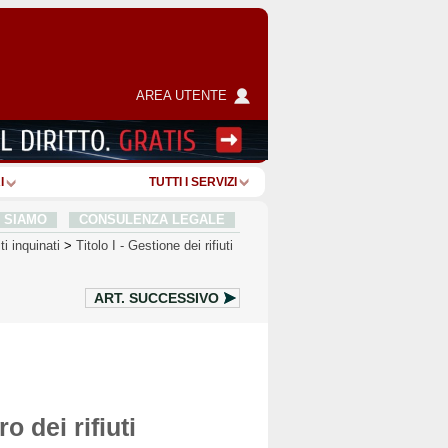
AREA UTENTE
I
TUTTI I SERVIZI
I SIAMO
CONSULENZA LEGALE
ti inquinati
>
Titolo I
-
Gestione dei rifiuti
ART.
SUCCESSIVO
o dei rifiuti