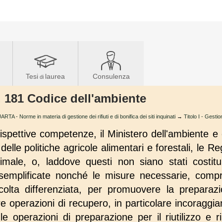
Tesi
laurea
Consulenza
di
t. 181 Codice dell'ambiente
A - Norme in materia di gestione dei rifiuti e di bonifica dei siti inquinati
→
Titolo I - Gestion
rispettive competenze, il Ministero dell'ambiente e de
delle politiche agricole alimentari e forestali, le Re
ttimale, o, laddove questi non siano stati costit
 semplificate nonché le misure necessarie, compre
colta differenziata, per promuovere la preparazio
 altre operazioni di recupero, in particolare incoraggia
e le operazioni di preparazione per il riutilizzo e 