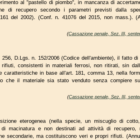
erimento al "pastello di piombo", in mancanza di accertame
e di recupero secondo i parametri previsti dalla spec
161 del 2002). (Conf. n. 41076 del 2015, non mass.). (Ann
(
Cassazione penale, Sez. III, sente
rt. 256, D.Lgs. n. 152/2006 (Codice dell'ambiente), il fatto 
ifiuti, consistenti in materiali ferrosi, non ritirati, sin da
 caratteristiche in base all'art. 181, comma 13, nella form
do che il materiale sia stato venduto senza compiere su
(
Cassazione penale, Sez. III, sent
osizione eterogenea (nella specie, un miscuglio di cott
 di macinatura e non destinati ad attività di recupero, 
me secondarie, ma costituiscono veri e propri rifiuti. (Annul