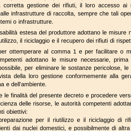
corretta gestione dei rifiuti, il loro accesso ai ri
alle infrastrutture di raccolta, sempre che tali op
temi o infrastrutture.
nsabilità estesa del produttore adottano le misure 
tilizzo, il riciclaggio e il recupero dei rifiuti di ris
er ottemperare al comma 1 e per facilitare o migl
ompetenti adottano le misure necessarie, prima
ossibile, per eliminare le sostanze pericolose, le
n vista della loro gestione conformemente alla gera
na e dell'ambiente.
are le finalità del presente decreto e procedere ve
fficienza delle risorse, le autorità competenti adot
i obiettivi:
eparazione per il riutilizzo e il riciclaggio di rifi
enti dai nuclei domestici, e possibilmente di altra