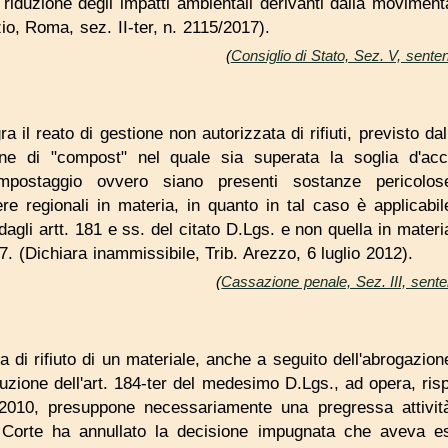
 riduzione degli impatti ambientali derivanti dalla moviment
zio, Roma, sez. II-ter, n. 2115/2017).
(
Consiglio di Stato, Sez. V, sent
a il reato di gestione non autorizzata di rifiuti, previsto dal
e di "compost" nel quale sia superata la soglia d'accetta
mpostaggio ovvero siano presenti sostanze pericol
ere regionali in materia, in quanto in tal caso è applicabil
dagli artt. 181 e ss. del citato D.Lgs. e non quella in materia 
7. (Dichiara inammissibile, Trib. Arezzo, 6 luglio 2012).
(
Cassazione penale, Sez. III, sente
a di rifiuto di un materiale, anche a seguito dell'abrogazione
duzione dell'art. 184-ter del medesimo D.Lgs., ad opera, risp
2010, presuppone necessariamente una pregressa attività
a Corte ha annullato la decisione impugnata che aveva escl