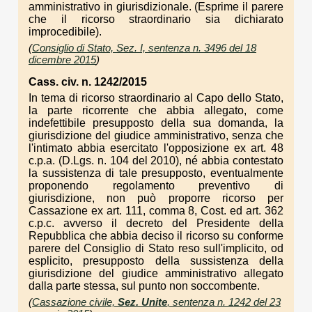
amministrativo in giurisdizionale. (Esprime il parere
che il ricorso straordinario sia dichiarato
improcedibile).
(
Consiglio di Stato, Sez. I, sentenza n. 3496 del 18
dicembre 2015
)
Cass. civ. n. 1242/2015
In tema di ricorso straordinario al Capo dello Stato,
la parte ricorrente che abbia allegato, come
indefettibile presupposto della sua domanda, la
giurisdizione del giudice amministrativo, senza che
l'intimato abbia esercitato l'opposizione ex art. 48
c.p.a. (D.Lgs. n. 104 del 2010), né abbia contestato
la sussistenza di tale presupposto, eventualmente
proponendo regolamento preventivo di
giurisdizione, non può proporre ricorso per
Cassazione ex art. 111, comma 8, Cost. ed art. 362
c.p.c. avverso il decreto del Presidente della
Repubblica che abbia deciso il ricorso su conforme
parere del Consiglio di Stato reso sull'implicito, od
esplicito, presupposto della sussistenza della
giurisdizione del giudice amministrativo allegato
dalla parte stessa, sul punto non soccombente.
(
Cassazione civile,
Sez. Unite
, sentenza n. 1242 del 23