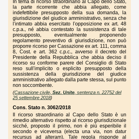
In tema di ricorso straordinario al Capo dello Stato,
la parte ricorrente che abbia allegato, come
indefettibile presupposto della sua domanda, la
giurisdizione del giudice amministrativo, senza che
l'intimato abbia esercitato l'opposizione ex art. 48
c.p.a., né abbia contestato la sussistenza di tale
presupposto, eventualmente proponendo
regolamento preventivo di giurisdizione, non può
proporre ricorso per Cassazione ex art. 111, comma
8, Cost. e art. 362 c.p.c., avverso il decreto del
Presidente della Repubblica che abbia deciso il
ricorso su conforme parere del Consiglio di Stato
reso sull'implicito o esplicito presupposto della
sussistenza della giurisdizione del giudice
amministrativo allegato dalla parte stessa, sul punto
non soccombente.
(
Cassazione civile,
Sez. Unite
, sentenza n. 22752 del
25 settembre 2018
)
Cons. Stato n. 3062/2018
Il ricorso straordinario al Capo dello Stato è un
rimedio alternativo rispetto al ricorso giurisdizionale
sicché, proposto il primo, non è più esperibile il
secondo e viceversa (electa una via, non datur
recursus ad alteram). Tale regola risponde al