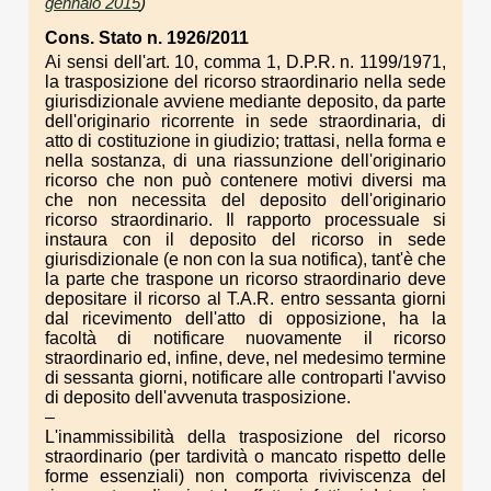
gennaio 2015
)
Cons. Stato n. 1926/2011
Ai sensi dell'art. 10, comma 1, D.P.R. n. 1199/1971,
la trasposizione del ricorso straordinario nella sede
giurisdizionale avviene mediante deposito, da parte
dell'originario ricorrente in sede straordinaria, di
atto di costituzione in giudizio; trattasi, nella forma e
nella sostanza, di una riassunzione dell'originario
ricorso che non può contenere motivi diversi ma
che non necessita del deposito dell'originario
ricorso straordinario. Il rapporto processuale si
instaura con il deposito del ricorso in sede
giurisdizionale (e non con la sua notifica), tant'è che
la parte che traspone un ricorso straordinario deve
depositare il ricorso al T.A.R. entro sessanta giorni
dal ricevimento dell'atto di opposizione, ha la
facoltà di notificare nuovamente il ricorso
straordinario ed, infine, deve, nel medesimo termine
di sessanta giorni, notificare alle controparti l'avviso
di deposito dell'avvenuta trasposizione.
–
L'inammissibilità della trasposizione del ricorso
straordinario (per tardività o mancato rispetto delle
forme essenziali) non comporta riviviscenza del