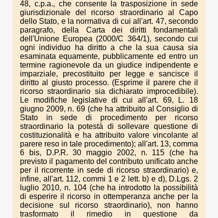
48, c.p.a., che consente la trasposizione in sede
giurisdizionale del ricorso straordinario al Capo
dello Stato, e la normativa di cui all'art. 47, secondo
paragrafo, della Carta dei diritti fondamentali
dell'Unione Europea (2000/C 364/1), secondo cui
ogni individuo ha diritto a che la sua causa sia
esaminata equamente, pubblicamente ed entro un
termine ragionevole da un giudice indipendente e
imparziale, precostituito per legge e sancisce il
diritto al giusto processo. (Esprime il parere che il
ricorso straordinario sia dichiarato improcedibile).
Le modifiche legislative di cui all'art. 69, L. 18
giugno 2009, n. 69 (che ha attribuito al Consiglio di
Stato in sede di procedimento per ricorso
straordinario la potestà di sollevare questione di
costituzionalità e ha attribuito valore vincolante al
parere reso in tale procedimento); all'art. 13, comma
6 bis, D.P.R. 30 maggio 2002, n. 115 (che ha
previsto il pagamento del contributo unificato anche
per il ricorrente in sede di ricorso straordinario) e,
infine, all'art. 112, commi 1 e 2 lett. b) e d), D.Lgs. 2
luglio 2010, n. 104 (che ha introdotto la possibilità
di esperire il ricorso in ottemperanza anche per la
decisione sul ricorso straordinario), non hanno
trasformato il rimedio in questione da