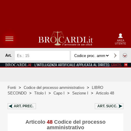
AREA
UTENTE
Art.
Fonti
>
Codice del processo amministrativo
>
LIBRO
SECONDO
>
Titolo I
>
Capo I
>
Sezione I
>
Articolo 48
ART.
PREC.
ART.
SUCC.
Articolo
48
Codice del processo
amministrativo