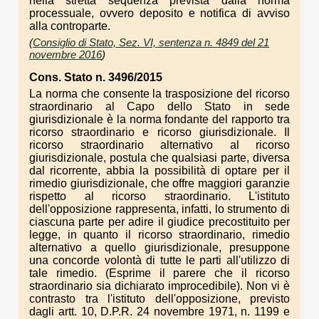
nella stretta sequenza prevista dalla norma
processuale, ovvero deposito e notifica di avviso
alla controparte.
(
Consiglio di Stato, Sez. VI, sentenza n. 4849 del 21
novembre 2016
)
Cons. Stato n. 3496/2015
La norma che consente la trasposizione del ricorso
straordinario al Capo dello Stato in sede
giurisdizionale è la norma fondante del rapporto tra
ricorso straordinario e ricorso giurisdizionale. Il
ricorso straordinario alternativo al ricorso
giurisdizionale, postula che qualsiasi parte, diversa
dal ricorrente, abbia la possibilità di optare per il
rimedio giurisdizionale, che offre maggiori garanzie
rispetto al ricorso straordinario. L'istituto
dell'opposizione rappresenta, infatti, lo strumento di
ciascuna parte per adire il giudice precostituito per
legge, in quanto il ricorso straordinario, rimedio
alternativo a quello giurisdizionale, presuppone
una concorde volontà di tutte le parti all'utilizzo di
tale rimedio. (Esprime il parere che il ricorso
straordinario sia dichiarato improcedibile). Non vi è
contrasto tra l'istituto dell'opposizione, previsto
dagli artt. 10, D.P.R. 24 novembre 1971, n. 1199 e