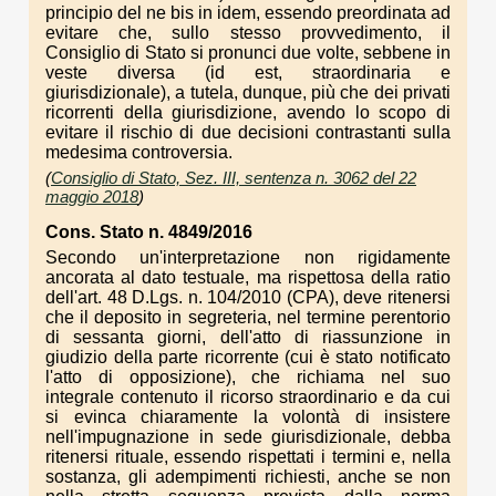
principio del ne bis in idem, essendo preordinata ad
evitare che, sullo stesso provvedimento, il
Consiglio di Stato si pronunci due volte, sebbene in
veste diversa (id est, straordinaria e
giurisdizionale), a tutela, dunque, più che dei privati
ricorrenti della giurisdizione, avendo lo scopo di
evitare il rischio di due decisioni contrastanti sulla
medesima controversia.
(
Consiglio di Stato, Sez. III, sentenza n. 3062 del 22
maggio 2018
)
Cons. Stato n. 4849/2016
Secondo un'interpretazione non rigidamente
ancorata al dato testuale, ma rispettosa della ratio
dell'art. 48 D.Lgs. n. 104/2010 (CPA), deve ritenersi
che il deposito in segreteria, nel termine perentorio
di sessanta giorni, dell'atto di riassunzione in
giudizio della parte ricorrente (cui è stato notificato
l'atto di opposizione), che richiama nel suo
integrale contenuto il ricorso straordinario e da cui
si evinca chiaramente la volontà di insistere
nell'impugnazione in sede giurisdizionale, debba
ritenersi rituale, essendo rispettati i termini e, nella
sostanza, gli adempimenti richiesti, anche se non