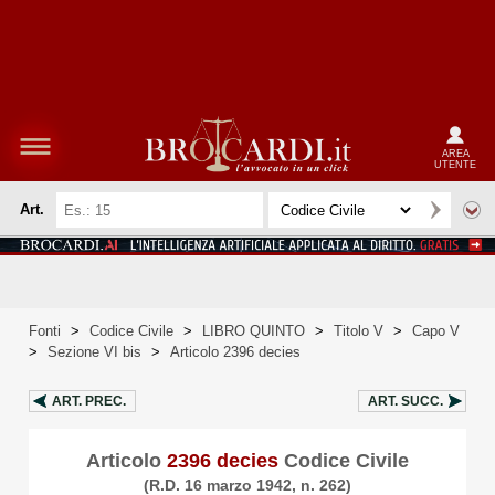
AREA
UTENTE
Art.
Fonti
>
Codice Civile
>
LIBRO QUINTO
>
Titolo V
>
Capo V
>
Sezione VI bis
>
Articolo 2396 decies
ART.
PREC.
ART.
SUCC.
Articolo
2396 decies
Codice Civile
(R.D. 16 marzo 1942, n. 262)