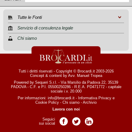
Tutte le Fonti
Servizio di consulenza legale
Chi siamo
Tutti i diritti riservati - Copyright © Brocardi.it 2003-2026
Concept & content by
Avv. Manuel Tropea
Powered by Sequeri S.r.l. - Via Marsilio da Padova 22, 35139
PADOVA - C.F. e P.I. 05500250286 - R.E.A. PD471772 - capitale
sociale i.v. 20.000
Per informazioni:
info@brocardi.it
-
Informativa Privacy
e
Cookie Policy
-
Chi siamo
-
Archivio
Lavora con noi
Seguici
Pagina Facebook
Pagina Twitter
Pagina LinkedIn
sui social