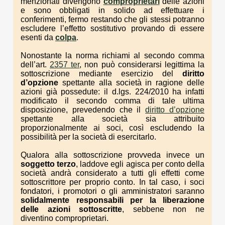
menzionati divengono
comproprietari
delle azioni
e sono obbligati in solido ad effettuare i
conferimenti, fermo restando che gli stessi potranno
escludere l’effetto sostitutivo provando di essere
esenti da
colpa
.
Nonostante la norma richiami al secondo comma
dell’art.
2357 ter
, non può considerarsi legittima la
sottoscrizione mediante esercizio del
diritto
d’opzione
spettante alla società in ragione delle
azioni già possedute: il d.lgs. 224/2010 ha infatti
modificato il secondo comma di tale ultima
disposizione, prevedendo che il
diritto d’opzione
spettante alla società sia attribuito
proporzionalmente ai soci, così escludendo la
possibilità per la società di esercitarlo.
Qualora alla sottoscrizione provveda invece un
soggetto terzo
, laddove egli agisca per conto della
società andrà considerato a tutti gli effetti come
sottoscrittore per proprio conto. In tal caso, i soci
fondatori, i promotori o gli amministratori saranno
solidalmente responsabili per la liberazione
delle azioni sottoscritte
, sebbene non ne
diventino comproprietari.