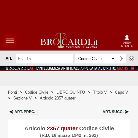
AREA
UTENTE
Art.
Fonti
>
Codice Civile
>
LIBRO QUINTO
>
Titolo V
>
Capo V
>
Sezione V
>
Articolo 2357 quater
ART.
PREC.
ART.
SUCC.
Articolo
2357 quater
Codice Civile
(R.D. 16 marzo 1942, n. 262)