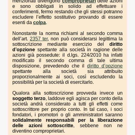
menzionati divengono
comproprietari
delle azioni
e sono obbligati in solido ad effettuare i
conferimenti, fermo restando che gli stessi potranno
escludere l’effetto sostitutivo provando di essere
esenti da
colpa
.
Nonostante la norma richiami al secondo comma
dell’art.
2357 ter
, non può considerarsi legittima la
sottoscrizione mediante esercizio del
diritto
d’opzione
spettante alla società in ragione delle
azioni già possedute: il d.lgs. 224/2010 ha infatti
modificato il secondo comma di tale ultima
disposizione, prevedendo che il
diritto d’opzione
spettante alla società sia attribuito
proporzionalmente ai soci, così escludendo la
possibilità per la società di esercitarlo.
Qualora alla sottoscrizione provveda invece un
soggetto terzo
, laddove egli agisca per conto della
società andrà considerato a tutti gli effetti come
sottoscrittore per proprio conto. In tal caso, i soci
fondatori, i promotori o gli amministratori saranno
solidalmente responsabili per la liberazione
delle azioni sottoscritte
, sebbene non ne
diventino comproprietari.