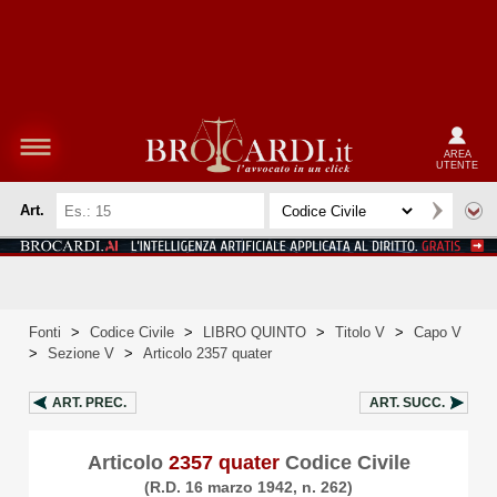
AREA
UTENTE
Art.
Fonti
>
Codice Civile
>
LIBRO QUINTO
>
Titolo V
>
Capo V
>
Sezione V
>
Articolo 2357 quater
ART.
PREC.
ART.
SUCC.
Articolo
2357 quater
Codice Civile
(R.D. 16 marzo 1942, n. 262)