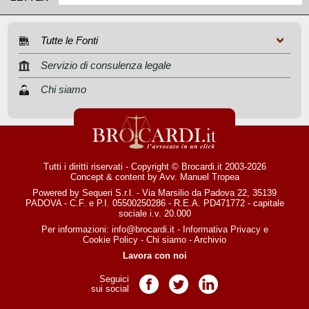
Tutte le Fonti
Servizio di consulenza legale
Chi siamo
Tutti i diritti riservati - Copyright © Brocardi.it 2003-2026
Concept & content by
Avv. Manuel Tropea
Powered by Sequeri S.r.l. - Via Marsilio da Padova 22, 35139
PADOVA - C.F. e P.I. 05500250286 - R.E.A. PD471772 - capitale
sociale i.v. 20.000
Per informazioni:
info@brocardi.it
-
Informativa Privacy
e
Cookie Policy
-
Chi siamo
-
Archivio
Lavora con noi
Seguici
Pagina Facebook
Pagina Twitter
Pagina LinkedIn
sui social