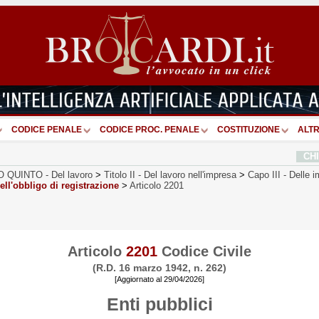
CODICE PENALE
CODICE PROC. PENALE
COSTITUZIONE
ALTR
CH
O QUINTO
-
Del lavoro
>
Titolo II
-
Del lavoro nell'impresa
>
Capo III
-
Delle i
ell'obbligo di registrazione
>
Articolo 2201
Articolo
2201
Codice Civile
(R.D. 16 marzo 1942, n. 262)
[Aggiornato al 29/04/2026]
Enti pubblici