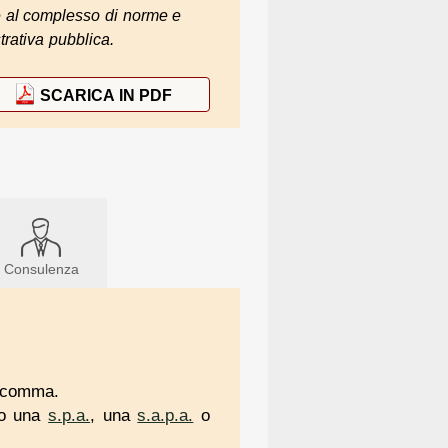
oè al complesso di norme e
trativa pubblica.
SCARICA IN PDF
Consulenza
° comma.
ino una
s.p.a.
, una
s.a.p.a.
o