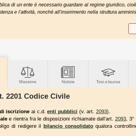
bblica di un ente è necessario guardare al regime giuridico, ci
tenza e l'attività, nonché all'inserimento nella struttura amminis
Massime
Notizie
Tesi
laurea
di
t. 2201 Codice Civile
di iscrizione
ai c.d.
enti pubblici
(v. art.
2093
).
ale
e rientra fra le disposizioni richiamate dall'art.
2093
, 3
bligo di redigere il
bilancio consolidato
qualora controll