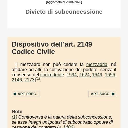
[Aggiornato al 29/04/2026]
Divieto di subconcessione
Dispositivo dell'art. 2149
Codice Civile
Il mezzadro non può cedere la
mezzadria
, né
affidare ad altri la coltivazione del podere, senza il
consenso del
concedente
[
1594
,
1624
,
1649
,
1656
,
(1)
2146
,
2173
]
.
ART.
PREC.
ART.
SUCC.
Note
(1)
Controversa è la natura della subconcessione,
se essa integri un'ipotesi di subcontratto oppure di
cessione del contratto (v.
1406
).