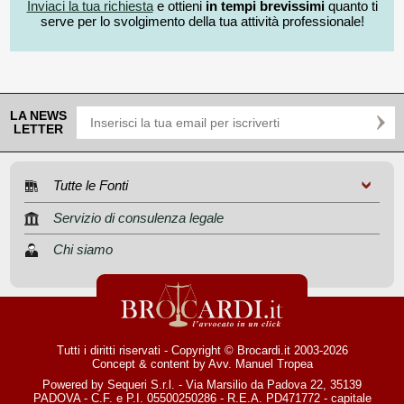
Inviaci la tua richiesta
e ottieni
in tempi brevissimi
quanto ti
serve per lo svolgimento della tua attività professionale!
LA NEWS
LETTER
Tutte le Fonti
Servizio di consulenza legale
Chi siamo
Tutti i diritti riservati - Copyright © Brocardi.it 2003-2026
Concept & content by
Avv. Manuel Tropea
Powered by Sequeri S.r.l. - Via Marsilio da Padova 22, 35139
PADOVA - C.F. e P.I. 05500250286 - R.E.A. PD471772 - capitale