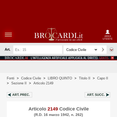
AREA
UTENTE
Art.
Fonti
>
Codice Civile
>
LIBRO QUINTO
>
Titolo II
>
Capo II
>
Sezione II
>
Articolo 2149
ART.
PREC.
ART.
SUCC.
Articolo
2149
Codice Civile
(R.D. 16 marzo 1942, n. 262)