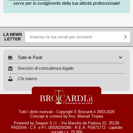
serve per lo svolgimento della tua attività professionale!
LA NEWS
LETTER
Tutte le Fonti
Servizio di consulenza legale
Chi siamo
Tutti i diritti riservati - Copyright © Brocardi.it 2003-2026
Concept & content by
Avv. Manuel Tropea
Powered by Sequeri S.r.l. - Via Marsilio da Padova 22, 35139
PADOVA - C.F. e P.I. 05500250286 - R.E.A. PD471772 - capitale
sociale i.v. 20.000