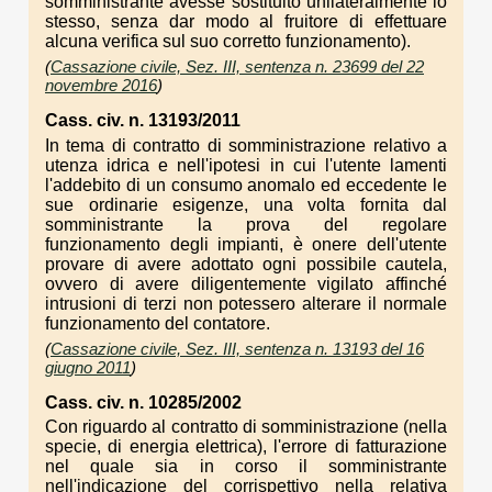
somministrante avesse sostituito unilateralmente lo
stesso, senza dar modo al fruitore di effettuare
alcuna verifica sul suo corretto funzionamento).
(
Cassazione civile, Sez. III, sentenza n. 23699 del 22
novembre 2016
)
Cass. civ. n. 13193/2011
In tema di contratto di somministrazione relativo a
utenza idrica e nell'ipotesi in cui l'utente lamenti
l'addebito di un consumo anomalo ed eccedente le
sue ordinarie esigenze, una volta fornita dal
somministrante la prova del regolare
funzionamento degli impianti, è onere dell'utente
provare di avere adottato ogni possibile cautela,
ovvero di avere diligentemente vigilato affinché
intrusioni di terzi non potessero alterare il normale
funzionamento del contatore.
(
Cassazione civile, Sez. III, sentenza n. 13193 del 16
giugno 2011
)
Cass. civ. n. 10285/2002
Con riguardo al contratto di somministrazione (nella
specie, di energia elettrica), l'errore di fatturazione
nel quale sia in corso il somministrante
nell'indicazione del corrispettivo nella relativa