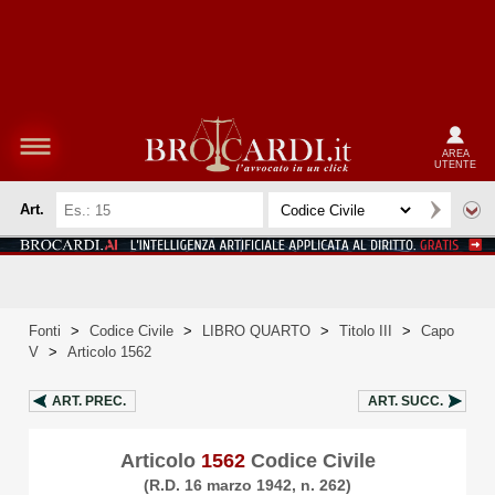
AREA
UTENTE
Art.
Fonti
>
Codice Civile
>
LIBRO QUARTO
>
Titolo III
>
Capo
V
>
Articolo 1562
ART.
PREC.
ART.
SUCC.
Articolo
1562
Codice Civile
(R.D. 16 marzo 1942, n. 262)