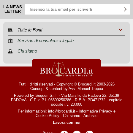
LA NEWS
LETTER
Tutte le Fonti
Servizio di consulenza legale
Chi siamo
Tutti i diritti riservati - Copyright © Brocardi.it 2003-2026
Concept & content by
Avv. Manuel Tropea
Powered by Sequeri S.r.l. - Via Marsilio da Padova 22, 35139
PADOVA - C.F. e P.I. 05500250286 - R.E.A. PD471772 - capitale
sociale i.v. 20.000
Per informazioni:
info@brocardi.it
-
Informativa Privacy
e
Cookie Policy
-
Chi siamo
-
Archivio
Lavora con noi
Seguici
Pagina Facebook
Pagina Twitter
Pagina LinkedIn