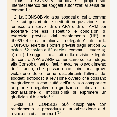
1-bis. La CONSOB pubblica sul proprio sito
internet l'elenco dei soggetti autorizzati ai sensi del
(2)
comma 1
.
2. La CONSOB vigila sui soggetti di cui al comma
1 e sui gestori delle sedi di negoziazione che
forniscono i servizi di un APA o di un ARM per
accertare che essi rispettino le condizioni di
esercizio previste dal regolamento (UE) n.
600/2014 e dai relativi atti delegati. A tali fini la
CONSOB esercita i poteri previsti dagli articoli
62
octies
,
62 novies
e
62 decies
, comma 1, lettere a),
b) e d). I soggetti incaricati della revisione legale
dei conti di APA e ARM comunicano senza indugio
alla Consob gli atti o i fatti, rilevati nello svolgimento
dell'incarico, che possano costituire una grave
violazione delle norme disciplinanti l'attività dei
soggetti sottoposti a revisione ovvero che possano
pregiudicare la continuità dell'attività o comportare
un giudizio negativo, un giudizio con rilievi o una
dichiarazione di impossibilità di esprimere un
(1)
(3)
giudizio sul bilancio
.
2-bis. La CONSOB può disciplinare con
regolamento la procedura di autorizzazione e di
(2)
revoca di cui al comma 1
.