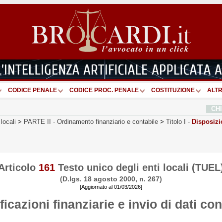
CODICE PENALE
CODICE PROC. PENALE
COSTITUZIONE
ALTR
CH
locali
>
PARTE II
-
Ordinamento finanziario e contabile
>
Titolo I
-
Disposizi
Articolo
161
Testo unico degli enti locali (TUEL
(D.lgs. 18 agosto 2000, n. 267)
[Aggiornato al 01/03/2026]
ficazioni finanziarie e invio di dati con