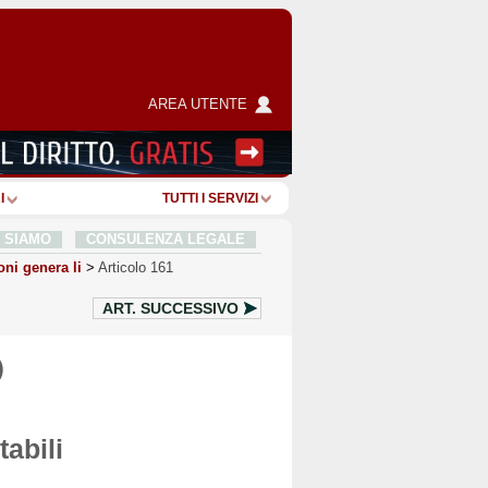
AREA UTENTE
I
TUTTI I SERVIZI
I SIAMO
CONSULENZA LEGALE
oni genera li
>
Articolo 161
ART.
SUCCESSIVO
)
tabili