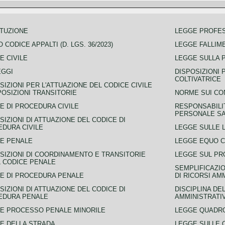
TUZIONE
LEGGE PROFE
 CODICE APPALTI (D. LGS. 36/2023)
LEGGE FALLIM
E CIVILE
LEGGE SULLA 
EGGI
DISPOSIZIONI 
COLTIVATRICE
SIZIONI PER L'ATTUAZIONE DEL CODICE CIVILE
POSIZIONI TRANSITORIE
NORME SUI CO
E DI PROCEDURA CIVILE
RESPONSABILI
PERSONALE SA
SIZIONI DI ATTUAZIONE DEL CODICE DI
DURA CIVILE
LEGGE SULLE L
E PENALE
LEGGE EQUO 
SIZIONI DI COORDINAMENTO E TRANSITORIE
LEGGE SUL PR
L CODICE PENALE
SEMPLIFICAZIO
E DI PROCEDURA PENALE
DI RICORSI AM
SIZIONI DI ATTUAZIONE DEL CODICE DI
DISCIPLINA DE
EDURA PENALE
AMMINISTRATI
E PROCESSO PENALE MINORILE
LEGGE QUADRO
E DELLA STRADA
LEGGE SULLE 