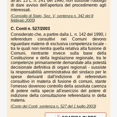
all'art. 13 L. n. 241 del 1990, non sussiste l'obbligo
di dare avviso dell'apertura del procedimento agli
interessati.
(
Consiglio di Stato, Sez. V, sentenza n. 342 del 8
febbraio 2005
)
C. Conti n. 527/2003
Considerato che, a partire dalla L. n. 142 del 1990, i
referendum consultivi nei Comuni devono
riguardare materie di esclusiva competenza locale -
tra le quali non rientra quella relativa alla fusione di
Comuni, rientrante invece sulla base della
Costituzione e della legislazione regionale, tra le
competenze primariamente demandate alla potestà
decisionale definitiva di organi regionali - sussiste
la responsabilità amministrativa del sindaco per le
spese derivanti dall'indizione di referendum
consultivo in materia di fusione di comuni, stante
l'omesso doveroso controllo della assoluta carenza
di potere nella specie all'esercizio del potere di
indizione della consultazione referendaria in detta
materia.
(
Corte dei Conti, sentenza n. 527 del 1 luglio 2003
)