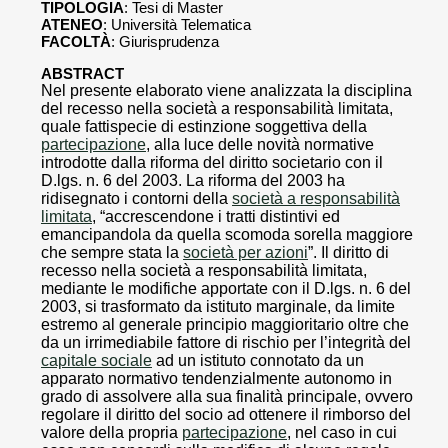
TIPOLOGIA
: Tesi di Master
ATENEO
: Università Telematica
FACOLTÀ
: Giurisprudenza
ABSTRACT
Nel presente elaborato viene analizzata la disciplina
del recesso nella società a responsabilità limitata,
quale fattispecie di estinzione soggettiva della
partecipazione
, alla luce delle novità normative
introdotte dalla riforma del diritto societario con il
D.lgs. n. 6 del 2003. La riforma del 2003 ha
ridisegnato i contorni della
società a responsabilità
limitata
, “accrescendone i tratti distintivi ed
emancipandola da quella scomoda sorella maggiore
che sempre stata la
società per azioni
”. Il diritto di
recesso nella società a responsabilità limitata,
mediante le modifiche apportate con il D.lgs. n. 6 del
2003, si trasformato da istituto marginale, da limite
estremo al generale principio maggioritario oltre che
da un irrimediabile fattore di rischio per l’integrità del
capitale sociale
ad un istituto connotato da un
apparato normativo tendenzialmente autonomo in
grado di assolvere alla sua finalità principale, ovvero
regolare il diritto del socio ad ottenere il rimborso del
valore della propria
partecipazione
, nel caso in cui