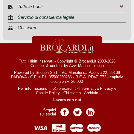
Tutte le Fonti
Servizio di consulenza legale
Chi siamo
Tutti i diritti riservati - Copyright © Brocardi.it 2003-2026
Concept & content by
Avv. Manuel Tropea
Powered by Sequeri S.r.l. - Via Marsilio da Padova 22, 35139
PADOVA - C.F. e P.I. 05500250286 - R.E.A. PD471772 - capitale
sociale i.v. 20.000
Per informazioni:
info@brocardi.it
-
Informativa Privacy
e
Cookie Policy
-
Chi siamo
-
Archivio
Lavora con noi
Seguici
Pagina Facebook
Pagina Twitter
Pagina LinkedIn
sui social