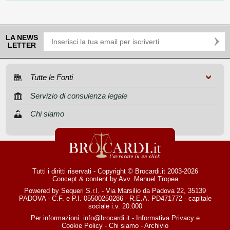
LA NEWS
LETTER
Tutte le Fonti
Servizio di consulenza legale
Chi siamo
Tutti i diritti riservati - Copyright © Brocardi.it 2003-2026
Concept & content by
Avv. Manuel Tropea
Powered by Sequeri S.r.l. - Via Marsilio da Padova 22, 35139
PADOVA - C.F. e P.I. 05500250286 - R.E.A. PD471772 - capitale
sociale i.v. 20.000
Per informazioni:
info@brocardi.it
-
Informativa Privacy
e
Cookie Policy
-
Chi siamo
-
Archivio