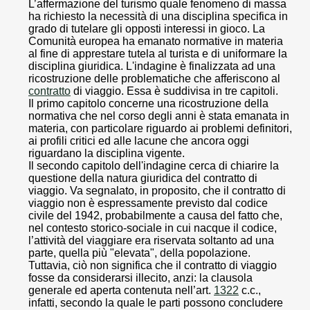
L’affermazione del turismo quale fenomeno di massa
ha richiesto la necessità di una disciplina specifica in
grado di tutelare gli opposti interessi in gioco. La
Comunità europea ha emanato normative in materia
al fine di apprestare tutela al turista e di uniformare la
disciplina giuridica. L'indagine è finalizzata ad una
ricostruzione delle problematiche che afferiscono al
contratto
di viaggio. Essa è suddivisa in tre capitoli.
Il primo capitolo concerne una ricostruzione della
normativa che nel corso degli anni è stata emanata in
materia, con particolare riguardo ai problemi definitori,
ai profili critici ed alle lacune che ancora oggi
riguardano la disciplina vigente.
Il secondo capitolo dell'indagine cerca di chiarire la
questione della natura giuridica del contratto di
viaggio. Va segnalato, in proposito, che il contratto di
viaggio non è espressamente previsto dal codice
civile del 1942, probabilmente a causa del fatto che,
nel contesto storico-sociale in cui nacque il codice,
l’attività del viaggiare era riservata soltanto ad una
parte, quella più "elevata", della popolazione.
Tuttavia, ciò non significa che il contratto di viaggio
fosse da considerarsi illecito, anzi: la clausola
generale ed aperta contenuta nell’art.
1322
c.c.,
infatti, secondo la quale le parti possono concludere