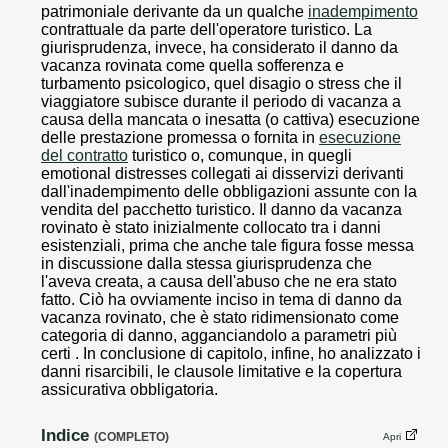
patrimoniale derivante da un qualche
inadempimento
contrattuale da parte dell'operatore turistico. La
giurisprudenza, invece, ha considerato il danno da
vacanza rovinata come quella sofferenza e
turbamento psicologico, quel disagio o stress che il
viaggiatore subisce durante il periodo di vacanza a
causa della mancata o inesatta (o cattiva) esecuzione
delle prestazione promessa o fornita in
esecuzione
del contratto
turistico o, comunque, in quegli
emotional distresses collegati ai disservizi derivanti
dall'inadempimento delle obbligazioni assunte con la
vendita del pacchetto turistico. Il danno da vacanza
rovinato è stato inizialmente collocato tra i danni
esistenziali, prima che anche tale figura fosse messa
in discussione dalla stessa giurisprudenza che
l'aveva creata, a causa dell'abuso che ne era stato
fatto. Ciò ha ovviamente inciso in tema di danno da
vacanza rovinato, che è stato ridimensionato come
categoria di danno, agganciandolo a parametri più
certi . In conclusione di capitolo, infine, ho analizzato i
danni risarcibili, le clausole limitative e la copertura
assicurativa obbligatoria.
Indice
(COMPLETO)
Apri