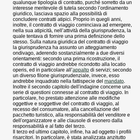
qualunque tipologia di contratto, purché sorretto da un
interesse meritevole di tutela secondo l’ordinamento
giuridico, lasciava spazio alla possibilità di
concludere contratti atipici. Proprio in quegli anni,
inoltre, il contratto di viaggio cominciava ad emergere,
nella sua atipicità, nell’attività della giurisprudenza, la
quale tentava di fornire una prima definizione dello
stesso. Sulla natura giuridica del contratto di viaggio
la giurisprudenza ha assunto un atteggiamento
ondivago, aderendo sostanzialmente a due diversi
orientamenti: secondo una prima ricostruzione, il
contratto di viaggio andrebbe ricondotto alla locatio
operis, ed in particolare all’
appalto
di servizi; secondo
un diverso filone giurisprudenziale, invece, esso
andrebbe inquadrato nella fattispecie del
mandato
.
Inoltre il secondo capitolo dell'indagine concerne una
serie di questioni connesse al contratto di viaggio. In
particolare, ho prestato attenzione alle modifiche
oggettive e soggettive del contratto di viaggio, al
recesso del consumatore, alla cancellazione del
pacchetto turistico, alla responsabilità del venditore e
dell'organizzatore e alle clausole di esonero dalla
responsabilità e al fatto del terzo.
Il terzo ed ultimo capitolo, infine, ha ad oggetto i profili
risarcitori. In particolare, è stata analizzata anzitutto