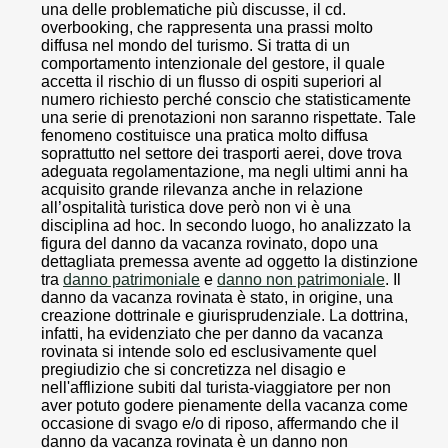
una delle problematiche più discusse, il cd.
overbooking, che rappresenta una prassi molto
diffusa nel mondo del turismo. Si tratta di un
comportamento intenzionale del gestore, il quale
accetta il rischio di un flusso di ospiti superiori al
numero richiesto perché conscio che statisticamente
una serie di prenotazioni non saranno rispettate. Tale
fenomeno costituisce una pratica molto diffusa
soprattutto nel settore dei trasporti aerei, dove trova
adeguata regolamentazione, ma negli ultimi anni ha
acquisito grande rilevanza anche in relazione
all’ospitalità turistica dove però non vi è una
disciplina ad hoc. In secondo luogo, ho analizzato la
figura del danno da vacanza rovinato, dopo una
dettagliata premessa avente ad oggetto la distinzione
tra
danno patrimoniale
e
danno non patrimoniale
. Il
danno da vacanza rovinata è stato, in origine, una
creazione dottrinale e giurisprudenziale. La dottrina,
infatti, ha evidenziato che per danno da vacanza
rovinata si intende solo ed esclusivamente quel
pregiudizio che si concretizza nel disagio e
nell'afflizione subiti dal turista-viaggiatore per non
aver potuto godere pienamente della vacanza come
occasione di svago e/o di riposo, affermando che il
danno da vacanza rovinata è un danno non