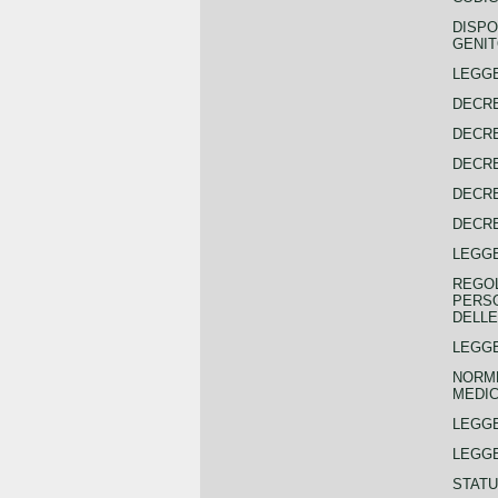
DISPO
GENIT
LEGGE
DECRE
DECRE
DECRE
DECRE
DECRE
LEGGE
REGOL
PERSO
DELLE
LEGGE
NORME
MEDIC
LEGG
LEGGE
STATU