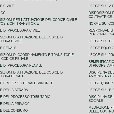
E CIVILE
LEGGE SULLA 
EGGI
DISPOSIZIONI 
COLTIVATRICE
SIZIONI PER L'ATTUAZIONE DEL CODICE CIVILE
POSIZIONI TRANSITORIE
NORME SUI CO
E DI PROCEDURA CIVILE
RESPONSABILI
PERSONALE SA
SIZIONI DI ATTUAZIONE DEL CODICE DI
DURA CIVILE
LEGGE SULLE L
E PENALE
LEGGE EQUO 
SIZIONI DI COORDINAMENTO E TRANSITORIE
LEGGE SUL PR
L CODICE PENALE
SEMPLIFICAZIO
E DI PROCEDURA PENALE
DI RICORSI AM
SIZIONI DI ATTUAZIONE DEL CODICE DI
DISCIPLINA DE
EDURA PENALE
AMMINISTRATI
E PROCESSO PENALE MINORILE
LEGGE QUADRO
E DELLA STRADA
LEGGE SULLE 
E DEL PROCESSO TRIBUTARIO
DISCIPLINA DE
SOCIALE
E DELLA PRIVACY
MEDIAZIONE FI
CE DEL CONSUMO
DELLE CONTROV