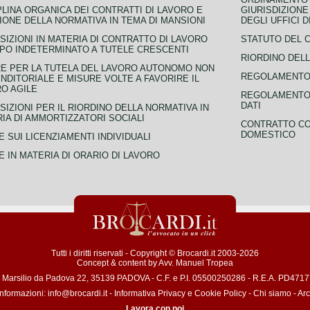
PLINA ORGANICA DEI CONTRATTI DI LAVORO E
GIURISDIZIONE
IONE DELLA NORMATIVA IN TEMA DI MANSIONI
DEGLI UFFICI 
SIZIONI IN MATERIA DI CONTRATTO DI LAVORO
STATUTO DEL 
PO INDETERMINATO A TUTELE CRESCENTI
RIORDINO DELL
E PER LA TUTELA DEL LAVORO AUTONOMO NON
REGOLAMENTO 
NDITORIALE E MISURE VOLTE A FAVORIRE IL
O AGILE
REGOLAMENTO 
DATI
SIZIONI PER IL RIORDINO DELLA NORMATIVA IN
IA DI AMMORTIZZATORI SOCIALI
CONTRATTO CO
DOMESTICO
 SUI LICENZIAMENTI INDIVIDUALI
 IN MATERIA DI ORARIO DI LAVORO
Tutti i diritti riservati - Copyright © Brocardi.it 2003-2026
Concept & content by
Avv. Manuel Tropea
a Marsilio da Padova 22, 35139 PADOVA - C.F. e P.I. 05500250286 - R.E.A. PD471772
informazioni:
info@brocardi.it
-
Informativa Privacy
e
Cookie Policy
-
Chi siamo
-
Arc
Lavora con noi