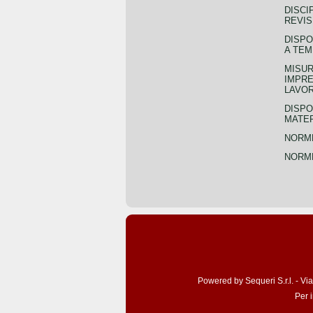
DISCI
REVIS
DISPO
A TEM
MISUR
IMPRE
LAVOR
DISPO
MATER
NORME
NORME
Powered by Sequeri S.r.l. - Vi
Per 