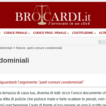
CODICE PENALE
CODICE PROC. PENALE
COSTITUZIONE
ALTR
CH
dominiali
>
Notizie: parti comuni condominiali
dominiali
iguardanti l'argomento
"parti comuni condominiali"
 terrazza di casa tua, diventa di tutti: ecco l'unico documento c
ditta di pulizie che pulisce male e farle scattare le penali, no
ù parcheggiare l’auto di fronte al tuo garage se non è scritto n