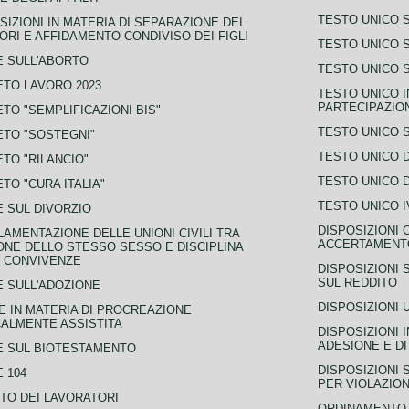
TESTO UNICO 
SIZIONI IN MATERIA DI SEPARAZIONE DEI
ORI E AFFIDAMENTO CONDIVISO DEI FIGLI
TESTO UNICO 
 SULL'ABORTO
TESTO UNICO S
TO LAVORO 2023
TESTO UNICO I
PARTECIPAZIO
TO "SEMPLIFICAZIONI BIS"
TESTO UNICO 
TO "SOSTEGNI"
TESTO UNICO D
TO "RILANCIO"
TESTO UNICO D
TO "CURA ITALIA"
TESTO UNICO I
 SUL DIVORZIO
DISPOSIZIONI 
AMENTAZIONE DELLE UNIONI CIVILI TRA
ACCERTAMENTO
NE DELLO STESSO SESSO E DISCIPLINA
 CONVIVENZE
DISPOSIZIONI 
SUL REDDITO
 SULL'ADOZIONE
DISPOSIZIONI 
 IN MATERIA DI PROCREAZIONE
ALMENTE ASSISTITA
DISPOSIZIONI 
ADESIONE E DI
E SUL BIOTESTAMENTO
DISPOSIZIONI 
 104
PER VIOLAZION
TO DEI LAVORATORI
ORDINAMENTO D