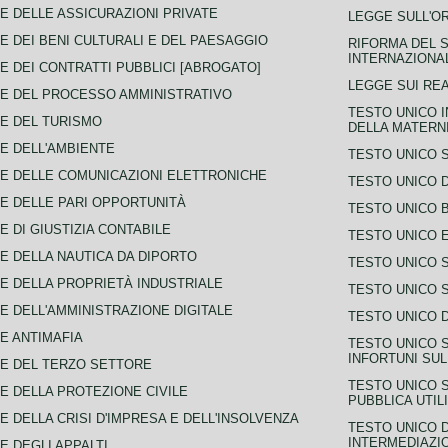
E DELLE ASSICURAZIONI PRIVATE
LEGGE SULL'O
E DEI BENI CULTURALI E DEL PAESAGGIO
RIFORMA DEL S
INTERNAZIONA
E DEI CONTRATTI PUBBLICI [ABROGATO]
LEGGE SUI REA
E DEL PROCESSO AMMINISTRATIVO
TESTO UNICO I
E DEL TURISMO
DELLA MATERNI
E DELL'AMBIENTE
TESTO UNICO 
E DELLE COMUNICAZIONI ELETTRONICHE
TESTO UNICO D
E DELLE PARI OPPORTUNITÀ
TESTO UNICO 
E DI GIUSTIZIA CONTABILE
TESTO UNICO E
E DELLA NAUTICA DA DIPORTO
TESTO UNICO 
E DELLA PROPRIETÀ INDUSTRIALE
TESTO UNICO 
E DELL'AMMINISTRAZIONE DIGITALE
TESTO UNICO D
E ANTIMAFIA
TESTO UNICO 
INFORTUNI SU
E DEL TERZO SETTORE
TESTO UNICO 
E DELLA PROTEZIONE CIVILE
PUBBLICA UTIL
E DELLA CRISI D'IMPRESA E DELL'INSOLVENZA
TESTO UNICO D
INTERMEDIAZIO
E DEGLI APPALTI