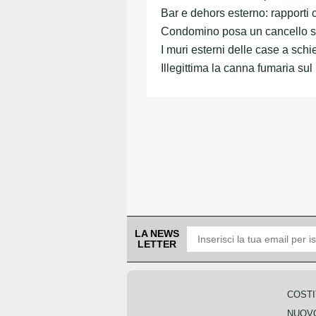
Bar e dehors esterno: rapporti
Condomino posa un cancello su
I muri esterni delle case a sch
Illegittima la canna fumaria su
LA NEWS
LETTER
COSTI
NUOVO