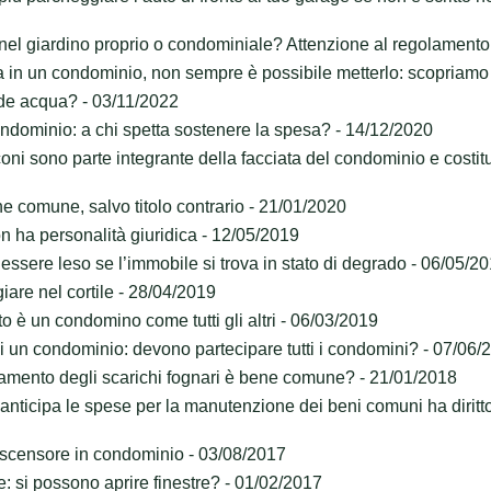
i nel giardino proprio o condominiale? Attenzione al regolamento
 in un condominio, non sempre è possibile metterlo: scopriamo 
rde acqua? - 03/11/2022
ondominio: a chi spetta sostenere la spesa? - 14/12/2020
lconi sono parte integrante della facciata del condominio e costi
e comune, salvo titolo contrario - 21/01/2020
n ha personalità giuridica - 12/05/2019
essere leso se l’immobile si trova in stato di degrado - 06/05/2
are nel cortile - 28/04/2019
uto è un condomino come tutti gli altri - 06/03/2019
i un condominio: devono partecipare tutti i condomini? - 07/06/
amento degli scarichi fognari è bene comune? - 21/01/2018
ticipa le spese per la manutenzione dei beni comuni ha diritto a
un ascensore in condominio - 03/08/2017
: si possono aprire finestre? - 01/02/2017