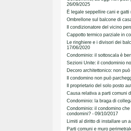
26/09/2025
È legale seppellire cani e gatt
Ombrellone sul balcone di casa
Il condizionatore del vicino pe
Cappotto termico parziale in c
Le ringhiere e i divisori dei ba
17/06/2020
Condominio: il sottoscala è ben
Sezioni Unite: il condominio no
Decoro architettonico: non può 
Il condomino non può parcheggi
Il proprietario del solo posto a
Causa relativa a parti comuni d
Condominio: la braga di colleg
Condominio: il condomino che an
condomini? - 09/10/2017
Limiti al diritto di installare 
Parti comuni e muro perimetrale