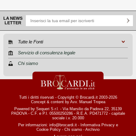
LA NEWS
LETTER
Tutte le Fonti
Servizio di consulenza legale
Chi siamo
Tutti i diritti riservati - Copyright © Brocardi.it 2003-2026
Concept & content by
Avv. Manuel Tropea
Powered by Sequeri S.r.l. - Via Marsilio da Padova 22, 35139
PADOVA - C.F. e P.I. 05500250286 - R.E.A. PD471772 - capitale
sociale i.v. 20.000
Per informazioni:
info@brocardi.it
-
Informativa Privacy
e
Cookie Policy
-
Chi siamo
-
Archivio