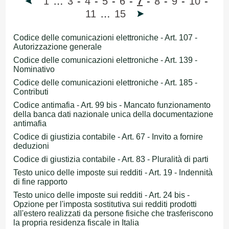
1
…
3
-
4
-
5
-
6
-
7
-
8
-
9
-
10
-
11
…
15
Codice delle comunicazioni elettroniche - Art. 107 -
Autorizzazione generale
Codice delle comunicazioni elettroniche - Art. 139 -
Nominativo
Codice delle comunicazioni elettroniche - Art. 185 -
Contributi
Codice antimafia - Art. 99 bis - Mancato funzionamento
della banca dati nazionale unica della documentazione
antimafia
Codice di giustizia contabile - Art. 67 - Invito a fornire
deduzioni
Codice di giustizia contabile - Art. 83 - Pluralità di parti
Testo unico delle imposte sui redditi - Art. 19 - Indennità
di fine rapporto
Testo unico delle imposte sui redditi - Art. 24 bis -
Opzione per l'imposta sostitutiva sui redditi prodotti
all'estero realizzati da persone fisiche che trasferiscono
la propria residenza fiscale in Italia