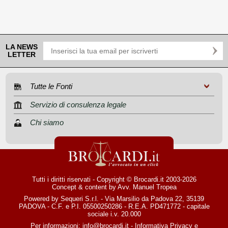
LA NEWS
LETTER
Tutte le Fonti
Servizio di consulenza legale
Chi siamo
Tutti i diritti riservati - Copyright © Brocardi.it 2003-2026
Concept & content by
Avv. Manuel Tropea
Powered by Sequeri S.r.l. - Via Marsilio da Padova 22, 35139
PADOVA - C.F. e P.I. 05500250286 - R.E.A. PD471772 - capitale
sociale i.v. 20.000
Per informazioni:
info@brocardi.it
-
Informativa Privacy
e