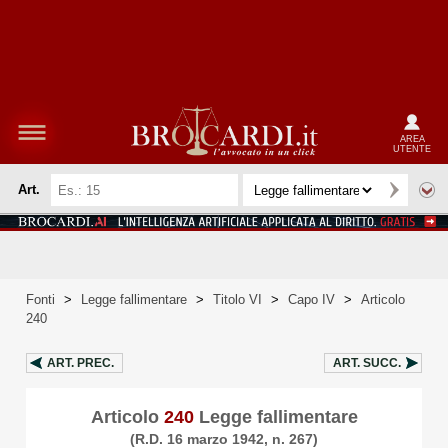
AREA
UTENTE
Art.
Fonti
>
Legge fallimentare
>
Titolo VI
>
Capo IV
>
Articolo
240
ART.
PREC.
ART.
SUCC.
Articolo
240
Legge fallimentare
(R.D. 16 marzo 1942, n. 267)