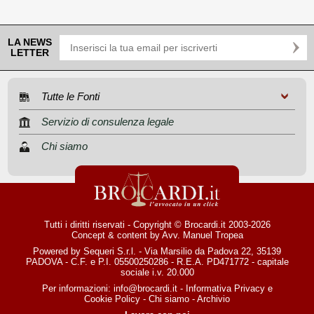
LA NEWS
LETTER
Tutte le Fonti
Servizio di consulenza legale
Chi siamo
Tutti i diritti riservati - Copyright © Brocardi.it 2003-2026
Concept & content by
Avv. Manuel Tropea
Powered by Sequeri S.r.l. - Via Marsilio da Padova 22, 35139
PADOVA - C.F. e P.I. 05500250286 - R.E.A. PD471772 - capitale
sociale i.v. 20.000
Per informazioni:
info@brocardi.it
-
Informativa Privacy
e
Cookie Policy
-
Chi siamo
-
Archivio