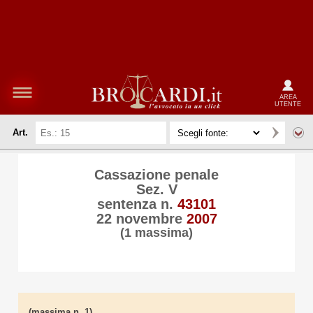
AREA
UTENTE
Art.
Cassazione penale
Sez. V
sentenza n.
43101
22 novembre
2007
(1 massima)
(massima n. 1)