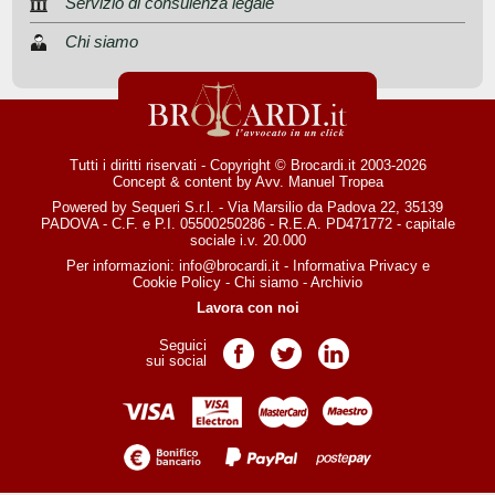
Servizio di consulenza legale
Chi siamo
Tutti i diritti riservati - Copyright © Brocardi.it 2003-2026
Concept & content by
Avv. Manuel Tropea
Powered by Sequeri S.r.l. - Via Marsilio da Padova 22, 35139
PADOVA - C.F. e P.I. 05500250286 - R.E.A. PD471772 - capitale
sociale i.v. 20.000
Per informazioni:
info@brocardi.it
-
Informativa Privacy
e
Cookie Policy
-
Chi siamo
-
Archivio
Lavora con noi
Seguici
Pagina Facebook
Pagina Twitter
Pagina LinkedIn
sui social