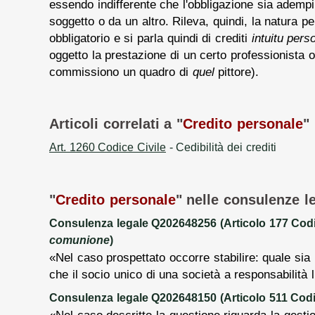
essendo indifferente che l'obbligazione sia ademp
soggetto o da un altro. Rileva, quindi, la natura p
obbligatorio e si parla quindi di crediti
intuitu pers
oggetto la prestazione di un certo professionista o 
commissiono un quadro di
quel
pittore).
Articoli correlati a "
Credito personale
"
Art. 1260 Codice Civile
- Cedibilità dei crediti
"
Credito personale
" nelle consulenze le
Consulenza legale Q202648256 (Articolo 177 Codi
comunione
)
«Nel caso prospettato occorre stabilire: quale sia i
che il socio unico di una società a responsabilità l
Consulenza legale Q202648150 (Articolo 511 Codi
«Nel caso descritto la questione riguarda la gesti