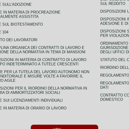
SUL REDDITO
 SULL'ADOZIONE
DISPOSIZIONI 
 IN MATERIA DI PROCREAZIONE
ALMENTE ASSISTITA
DISPOSIZIONI 
ADESIONE E DI
E SUL BIOTESTAMENTO
DISPOSIZIONI 
 104
PER VIOLAZION
TO DEI LAVORATORI
ORDINAMENTO D
PLINA ORGANICA DEI CONTRATTI DI LAVORO E
GIURISDIZIONE
IONE DELLA NORMATIVA IN TEMA DI MANSIONI
DEGLI UFFICI 
SIZIONI IN MATERIA DI CONTRATTO DI LAVORO
STATUTO DEL 
PO INDETERMINATO A TUTELE CRESCENTI
RIORDINO DELL
E PER LA TUTELA DEL LAVORO AUTONOMO NON
REGOLAMENTO 
NDITORIALE E MISURE VOLTE A FAVORIRE IL
O AGILE
REGOLAMENTO 
DATI
SIZIONI PER IL RIORDINO DELLA NORMATIVA IN
IA DI AMMORTIZZATORI SOCIALI
CONTRATTO CO
DOMESTICO
 SUI LICENZIAMENTI INDIVIDUALI
 IN MATERIA DI ORARIO DI LAVORO