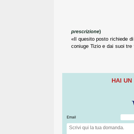
prescrizione
)
«Il quesito posto richiede di
coniuge Tizio e dai suoi tre f
HAI UN
Email