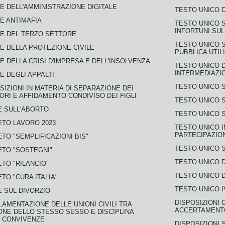
E DELL'AMMINISTRAZIONE DIGITALE
TESTO UNICO D
E ANTIMAFIA
TESTO UNICO 
INFORTUNI SU
E DEL TERZO SETTORE
TESTO UNICO 
E DELLA PROTEZIONE CIVILE
PUBBLICA UTIL
E DELLA CRISI D'IMPRESA E DELL'INSOLVENZA
TESTO UNICO D
INTERMEDIAZIO
E DEGLI APPALTI
TESTO UNICO 
SIZIONI IN MATERIA DI SEPARAZIONE DEI
ORI E AFFIDAMENTO CONDIVISO DEI FIGLI
TESTO UNICO 
 SULL'ABORTO
TESTO UNICO S
TO LAVORO 2023
TESTO UNICO I
PARTECIPAZIO
TO "SEMPLIFICAZIONI BIS"
TESTO UNICO 
TO "SOSTEGNI"
TESTO UNICO D
TO "RILANCIO"
TESTO UNICO D
TO "CURA ITALIA"
TESTO UNICO I
 SUL DIVORZIO
DISPOSIZIONI 
AMENTAZIONE DELLE UNIONI CIVILI TRA
ACCERTAMENTO
NE DELLO STESSO SESSO E DISCIPLINA
 CONVIVENZE
DISPOSIZIONI 