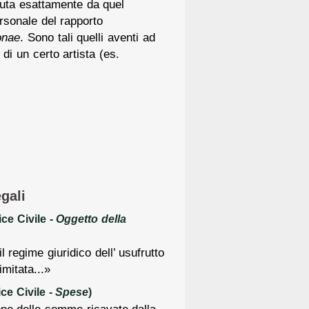
iuta esattamente da quel
ersonale del rapporto
onae
. Sono tali quelli aventi ad
di un certo artista (es.
gali
ce Civile -
Oggetto della
l regime giuridico dell’ usufrutto
imitata...»
ce Civile -
Spese
)
one delle somme ricavate dalla