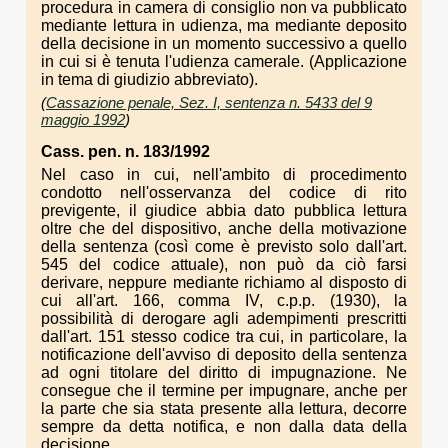
procedura in camera di consiglio non va pubblicato
mediante lettura in udienza, ma mediante deposito
della decisione in un momento successivo a quello
in cui si è tenuta l'udienza camerale. (Applicazione
in tema di giudizio abbreviato).
(
Cassazione penale, Sez. I, sentenza n. 5433 del 9
maggio 1992
)
Cass. pen. n. 183/1992
Nel caso in cui, nell'ambito di procedimento
condotto nell'osservanza del codice di rito
previgente, il giudice abbia dato pubblica lettura
oltre che del dispositivo, anche della motivazione
della sentenza (così come è previsto solo dall'art.
545 del codice attuale), non può da ciò farsi
derivare, neppure mediante richiamo al disposto di
cui all'art. 166, comma IV, c.p.p. (1930), la
possibilità di derogare agli adempimenti prescritti
dall'art. 151 stesso codice tra cui, in particolare, la
notificazione dell'avviso di deposito della sentenza
ad ogni titolare del diritto di impugnazione. Ne
consegue che il termine per impugnare, anche per
la parte che sia stata presente alla lettura, decorre
sempre da detta notifica, e non dalla data della
decisione.