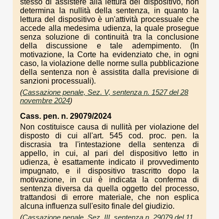
stesso di assistere alla lettura del dispositivo, non
determina la nullità della sentenza, in quanto la
lettura del dispositivo è un'attività processuale che
accede alla medesima udienza, la quale prosegue
senza soluzione di continuità tra la conclusione
della discussione e tale adempimento. (In
motivazione, la Corte ha evidenziato che, in ogni
caso, la violazione delle norme sulla pubblicazione
della sentenza non è assistita dalla previsione di
sanzioni processuali).
(
Cassazione penale, Sez. V, sentenza n. 1527 del 28
novembre 2024
)
Cass. pen. n. 29079/2024
Non costituisce causa di nullità per violazione del
disposto di cui all'art. 545 cod. proc. pen. la
discrasia tra l'intestazione della sentenza di
appello, in cui, al pari del dispositivo letto in
udienza, è esattamente indicato il provvedimento
impugnato, e il dispositivo trascritto dopo la
motivazione, in cui è indicata la conferma di
sentenza diversa da quella oggetto del processo,
trattandosi di errore materiale, che non esplica
alcuna influenza sull'esito finale del giudizio.
(
Cassazione penale, Sez. III, sentenza n. 29079 del 11