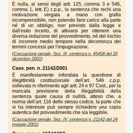
È nulla, ai sensi degli artt. 125, comma 3 e 546,
comma 1, lett. E) c.p.p., la sentenza che rechi una
motivazione vergata a mano con grafia
incomprensibile, non potendo farsi carico alla parte
né di un obbligo, non previsto dalla legge e
dall'esito incerto, di attivarsi per ottenere una
diversa redazione del provvedimento, né del rischio
di incorrere medio tempore nella decorrenza dei
termini concessi per l'impugnazione.
(
Cassazione penale, Sez. III, sentenza n. 45458 del 20
dicembre 2001
)
Cass. pen. n. 21142/2001
È manifestamente infondata la questione di
illegittimità costituzionale dell'art. 546 c.p.p.
sollevata in riferimento agli artt. 24 e 97 Cost., per la
mancata previsione della illeggibilità della
sentenza quale causa di nullità, atteso che, a
norma dell'art. 116 dello stesso codice, la parte che
vi ha interesse può sempre richiedere una copia
autentica del provvedimento che sia leggibile.
(
Cassazione penale, Sez. IV, sentenza n. 21142 del 24
maggio 2001
)