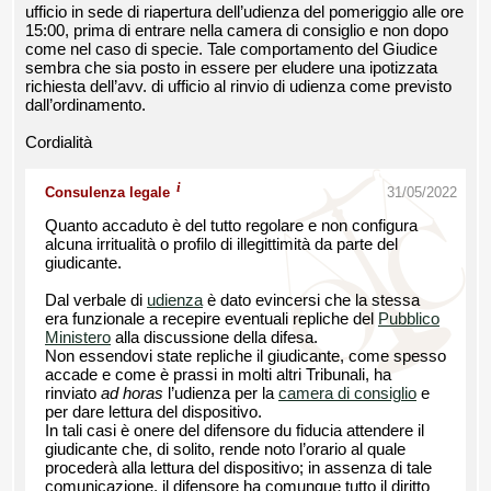
ufficio in sede di riapertura dell’udienza del pomeriggio alle ore
15:00, prima di entrare nella camera di consiglio e non dopo
come nel caso di specie. Tale comportamento del Giudice
sembra che sia posto in essere per eludere una ipotizzata
richiesta dell’avv. di ufficio al rinvio di udienza come previsto
dall’ordinamento.
Cordialità
i
Consulenza legale
31/05/2022
Quanto accaduto è del tutto regolare e non configura
alcuna irritualità o profilo di illegittimità da parte del
giudicante.
Dal verbale di
udienza
è dato evincersi che la stessa
era funzionale a recepire eventuali repliche del
Pubblico
Ministero
alla discussione della difesa.
Non essendovi state repliche il giudicante, come spesso
accade e come è prassi in molti altri Tribunali, ha
rinviato
ad horas
l’udienza per la
camera di consiglio
e
per dare lettura del dispositivo.
In tali casi è onere del difensore du fiducia attendere il
giudicante che, di solito, rende noto l’orario al quale
procederà alla lettura del dispositivo; in assenza di tale
comunicazione, il difensore ha comunque tutto il diritto