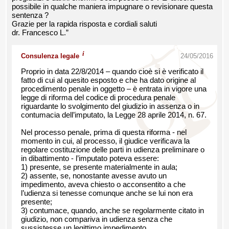
possibile in qualche maniera impugnare o revisionare questa
sentenza ?
Grazie per la rapida risposta e cordiali saluti
dr. Francesco L.”
i
Consulenza legale
24/05/2016
Proprio in data 22/8/2014 – quando cioè si è verificato il
fatto di cui al quesito esposto e che ha dato origine al
procedimento penale in oggetto – è entrata in vigore una
legge di riforma del codice di procedura penale
riguardante lo svolgimento del giudizio in assenza o in
contumacia dell’imputato, la Legge 28 aprile 2014, n. 67.
Nel processo penale, prima di questa riforma - nel
momento in cui, al processo, il giudice verificava la
regolare costituzione delle parti in udienza preliminare o
in dibattimento - l’imputato poteva essere:
1) presente, se presente materialmente in aula;
2) assente, se, nonostante avesse avuto un
impedimento, aveva chiesto o acconsentito a che
l’udienza si tenesse comunque anche se lui non era
presente;
3) contumace, quando, anche se regolarmente citato in
giudizio, non compariva in udienza senza che
sussistesse un legittimo impedimento.