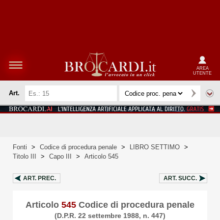
AREA
UTENTE
Art.
Fonti
>
Codice di procedura penale
>
LIBRO SETTIMO
>
Titolo III
>
Capo III
>
Articolo 545
ART.
PREC.
ART.
SUCC.
Articolo
545
Codice di procedura penale
(D.P.R. 22 settembre 1988, n. 447)