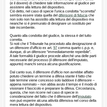
(e il dovere) di chiedere tale informazione al giudice per
assistere alla lettura del dispositivo.
Ciò detto, nel caso di specie l’unica condotta “scorretta”
sembra essere stata quella del
difensore di fiducia
che
non solo non ha assistito alla lettura del dispositivo ma
neanche si è premurato di designare un sostituto per
tale incombente.
Quanto alla condotta del giudice, la stessa è del tutto
corretta.
Si noti che il Tribunale ha proceduto alla designazione di
un difensore d’ufficio ex art.
97
comma quarto c.p.p. e,
dunque, di un difensore “immediatamente reperibile”.
A tale formalità il giudice procede allorché una delle parti
necessarie del processo (il difensore dell’imputato,
appunto) manchi senza alcuna giustificazione.
Dal canto suo, il difensore d’ufficio non avrebbe affatto
potuto chiedere un termine a difesa stante il fatto che
tale termine viene concesso solo laddove il difensore –
appena nominato – non abbia avuto il tempo e il modo di
visionare il fascicolo e preparare la difesa. Circostanza,
questa, che non ricorre nel caso di specie in
considerazione del fatto che il difensore dell’
imputato
non può esperire alcuna attività difensiva nel corso della
mera lettura del dispositivo.