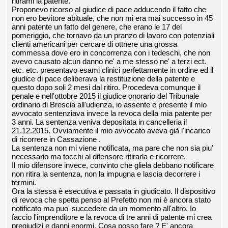
ritirami la patente.
Proponevo ricorso al giudice di pace adducendo il fatto che
non ero bevitore abituale, che non mi era mai successo in 45
anni patente un fatto del genere, che erano le 17 del
pomeriggio, che tornavo da un pranzo di lavoro con potenziali
clienti americani per cercare di ottnere una grossa
commessa dove ero in concorrenza con i tedeschi, che non
avevo causato alcun danno ne' a me stesso ne' a terzi ect.
etc. etc. presentavo esami clinici perfettamente in ordine ed il
giudice di pace deliberava la restituzione della patente e
questo dopo soli 2 mesi dal ritiro. Procedeva comunque il
penale e nell'ottobre 2015 il giudice onorario del Tribunale
ordinario di Brescia all'udienza, io assente e presente il mio
avvocato sentenziava invece la revoca della mia patente per
3 anni. La sentenza veniva depositata in cancelleria il
21.12.2015. Ovviamente il mio avvocato aveva già l'incarico
di ricorrere in Cassazione .
La sentenza non mi viene notificata, ma pare che non sia piu'
necessario ma tocchi al difensore ritirarla e ricorrere.
Il mio difensore invece, convinto che gliela debbano notificare
non ritira la sentenza, non la impugna e lascia decorrere i
termini.
Ora la stessa è esecutiva e passata in giudicato. Il dispositivo
di revoca che spetta penso al Prefetto non mi è ancora stato
notificato ma puo' succedere da un momento all'altro. Io
faccio l'imprenditore e la revoca di tre anni di patente mi crea
pregiudizi e danni enormi. Cosa posso fare ? E' ancora