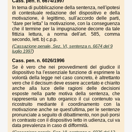
Cass. pen. n. 6674/1997
In tema di pubblicazione della sentenza, nell'ipotesi
di contestuale redazione del dispositivo e della
motivazione, è legittimo, sull'accordo delle parti,
“dare per letta” la motivazione, con la conseguenza
che il termine per la impugnazione decorre da tale
fittizia lettura, a norma dell'art. 585, comma
secondo, lett. b) c.p.p.
(
Cassazione penale, Sez. VI, sentenza n. 6674 del 9
luglio 1997
)
Cass. pen. n. 6026/1996
Se è vero che nei provvedimenti del giudice il
dispositivo ha l'essenziale funzione di esprimere la
volontà della legge nel caso concreto, è altrettanto
vero che il decisum deve essere accertato e chiarito
anche alla luce delle ragioni delle decisioni
esposte nella parte motiva della sentenza, che
rappresenta un tutto organico il cui contenuto va
ricostruito mediante il coordinamento con la
motivazione anche se quest'ultima, per le sentenze
pronunciate a seguito di dibattimento, non può porsi
in contrasto con il dispositivo letto in udienza, cui va
data prevalenza in caso di difformità.