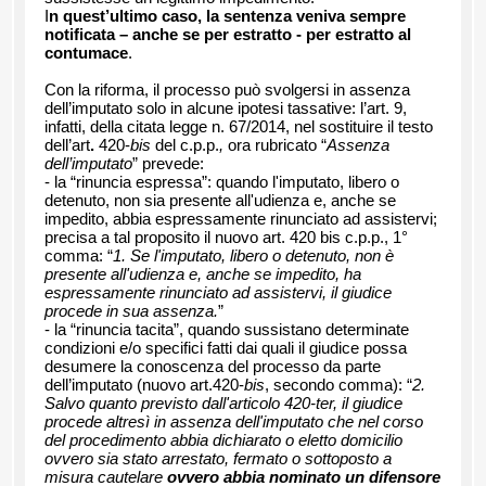
I
n quest’ultimo caso, la sentenza veniva sempre
notificata – anche se per estratto - per estratto al
contumace
.
Con la riforma, il processo può svolgersi in assenza
dell’imputato solo in alcune ipotesi tassative: l’art. 9,
infatti, della citata legge n. 67/2014, nel sostituire il testo
dell’art
.
420-
bis
del c.p.p.
,
ora rubricato “
Assenza
dell’imputato
” prevede:
- la “rinuncia espressa”: quando l'imputato, libero o
detenuto, non sia presente all'udienza e, anche se
impedito, abbia espressamente rinunciato ad assistervi;
precisa a tal proposito il nuovo art. 420 bis c.p.p., 1°
comma: “
1. Se l'imputato, libero o detenuto, non è
presente all'udienza e, anche se impedito, ha
espressamente rinunciato ad assistervi, il giudice
procede in sua assenza.
”
- la “rinuncia tacita”, quando sussistano determinate
condizioni e/o specifici fatti dai quali il giudice possa
desumere la conoscenza del processo da parte
dell’imputato (nuovo art.420-
bis
, secondo comma): “
2.
Salvo quanto previsto dall'articolo 420-ter, il giudice
procede altresì in assenza dell'imputato che nel corso
del procedimento abbia dichiarato o eletto domicilio
ovvero sia stato arrestato, fermato o sottoposto a
misura cautelare
ovvero abbia nominato un difensore