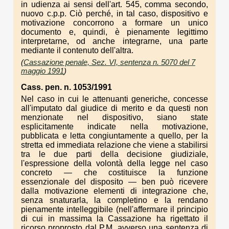
in udienza ai sensi dell'art. 545, comma secondo,
nuovo c.p.p. Ciò perché, in tal caso, dispositivo e
motivazione concorrono a formare un unico
documento e, quindi, è pienamente legittimo
interpretarne, od anche integrarne, una parte
mediante il contenuto dell'altra.
(
Cassazione penale, Sez. VI, sentenza n. 5070 del 7
maggio 1991
)
Cass. pen. n. 1053/1991
Nel caso in cui le attenuanti generiche, concesse
all'imputato dal giudice di merito e da questi non
menzionate nel dispositivo, siano state
esplicitamente indicate nella motivazione,
pubblicata e letta congiuntamente a quello, per la
stretta ed immediata relazione che viene a stabilirsi
tra le due parti della decisione giudiziale,
l'espressione della volontà della legge nel caso
concreto — che costituisce la funzione
essenzionale del disposito — ben può ricevere
dalla motivazione elementi di integrazione che,
senza snaturarla, la completino e la rendano
pienamente intelleggibile (nell'affermare il principio
di cui in massima la Cassazione ha rigettato il
ricorso proprosto dal P.M. avverso una sentenza di