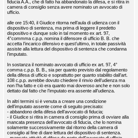
fiducia A.A., che di fatto ha abbandonato la difesa, e si ritira in
camera di consiglio senza avere nominato un avvocato di
ufficio.
alle ore 15:40, il Giudice ritorna nell’aula di udienza con il
dispositivo di sentenza, ma prima di leggere il predetto
dispositivo e dunque solo in tal momento ex art. 97,
4°commma c.p.p. nomina il difensore di ufficio B. B. che
accetta l’incarico difensivo e quest’ultimo, in totale passività
assiste alla lettura del dispositivo di sentenza che condanna
l’imputato.
In sostanza il nominato avvocato di ufficio ex art. 97, 4°
comma c.p.p. B. B., sia per quanto previsto dal regolamento
della difesa di ufficio e soprattutto per quanto stabilito dall’art.
108 c.p.p. avrebbe dovuto chiedere il rinvio dell’udienza ma
non l’ha fatto e ciò era quanto mai doveroso anche e non solo
dettato dal fatto che l’imputato era assente all’udienza.
In altri termini si è venuta a creare una condizione
dell’imputato assente come di seguito precisato:
- abbandono della difesa dell’avvocato di fiducia;
- il Giudice si ritira in camera di consiglio prima di ovviare alla
mancata presenza dell’avvocato di fiducia, che lo nomina
solamente successivamente dal ritorno della camera di
consiglio al fine di dare lettura del dispositivo di sentenza.
- mancata attività di difesa da parte dell’avvocato di ufficio