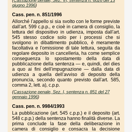
(
Cassazione penale, Sez. VI, sentenza n. 6026 del 13
giugno 1996
)
Cass. pen. n. 851/1996
Allorché l'appello si sia svolto con le forme previste
dall'art. 599 c.p.p., e cioè in camera di consiglio, la
lettura del dispositivo in udienza, imposta dall'art.
545 stesso codice solo per i processi che si
svolgono in dibattimento pubblico, è meramente
facoltativa e l'omissione di tale lettura, seguita da
regolare deposito in cancelleria, ha come semplice
conseguenza lo spostamento della data di
pubblicazione della sentenza — e, quindi, del dies
a quo ai fini dell'impugnazione — dalla data di
udienza a quella dell'avviso di deposito della
pronuncia, secondo quanto previsto dall'art. 585,
comma 2, lett. a), c.p.p.
(
Cassazione penale, Sez. I, sentenza n. 851 del 27
gennaio 1996
)
Cass. pen. n. 9984/1993
La pubblicazione (art. 545 c.p.p.) e il deposito (art.
548 c.p.p.) della sentenza hanno finalità diverse. La
prima conclude la fase della deliberazione in
camera di consiglio e consacra la decisione