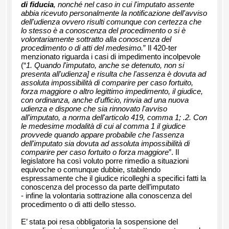
di fiducia
, nonché nel caso in cui l'imputato assente
abbia ricevuto personalmente la notificazione dell'avviso
dell'udienza ovvero risulti comunque con certezza che
lo stesso è a conoscenza del procedimento o si è
volontariamente sottratto alla conoscenza del
procedimento o di atti del medesimo.
” Il 420-ter
menzionato riguarda i casi di impedimento incolpevole
(“
1. Quando l'imputato, anche se detenuto, non si
presenta all'udienza] e risulta che l'assenza è dovuta ad
assoluta impossibilità di comparire per caso fortuito,
forza maggiore o altro legittimo impedimento, il giudice,
con ordinanza, anche d'ufficio, rinvia ad una nuova
udienza e dispone che sia rinnovato l'avviso
all'imputato, a norma dell'
articolo 419
, comma 1; .2. Con
le medesime modalità di cui al comma 1 il giudice
provvede quando appare probabile che l'assenza
dell'imputato sia dovuta ad assoluta impossibilità di
comparire per caso fortuito o forza maggiore
”. Il
legislatore ha così voluto porre rimedio a situazioni
equivoche o comunque dubbie, stabilendo
espressamente che il giudice ricolleghi a specifici fatti la
conoscenza del processo da parte dell’imputato
- infine la volontaria sottrazione alla conoscenza del
procedimento o di atti dello stesso.
E’ stata poi resa obbligatoria la sospensione del