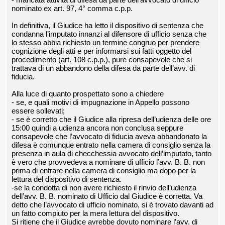
nominato ex art. 97, 4° comma c.p.p.
In definitiva, il Giudice ha letto il dispositivo di sentenza che
condanna l’imputato innanzi al difensore di ufficio senza che
lo stesso abbia richiesto un termine congruo per prendere
cognizione degli atti e per informarsi sui fatti oggetto del
procedimento (art. 108 c.p.p.), pure consapevole che si
trattava di un abbandono della difesa da parte dell’avv. di
fiducia.
Alla luce di quanto prospettato sono a chiedere
- se, e quali motivi di impugnazione in Appello possono
essere sollevati;
- se è corretto che il Giudice alla ripresa dell’udienza delle ore
15:00 quindi a udienza ancora non conclusa seppure
consapevole che l’avvocato di fiducia aveva abbandonato la
difesa è comunque entrato nella camera di consiglio senza la
presenza in aula di checchessia avvocato dell’imputato, tanto
è vero che provvedeva a nominare di ufficio l’avv. B. B. non
prima di entrare nella camera di consiglio ma dopo per la
lettura del dispositivo di sentenza.
-se la condotta di non avere richiesto il rinvio dell’udienza
dell’avv. B. B. nominato di Ufficio dal Giudice è corretta. Va
detto che l’avvocato di ufficio nominato, si è trovato davanti ad
un fatto compiuto per la mera lettura del dispositivo.
Si ritiene che il Giudice avrebbe dovuto nominare l’avv. di