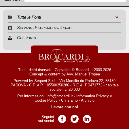
Tutte le Fonti
Servizio di consulenza legale
Chi siamo
Tutti i diritti riservati - Copyright © Brocardi.it 2003-2026
Concept & content by
Avv. Manuel Tropea
Powered by Sequeri S.r.l. - Via Marsilio da Padova 22, 35139
PADOVA - C.F. e P.I. 05500250286 - R.E.A. PD471772 - capitale
sociale i.v. 20.000
Per informazioni:
info@brocardi.it
-
Informativa Privacy
e
Cookie Policy
-
Chi siamo
-
Archivio
Lavora con noi
Seguici
Pagina Facebook
Pagina Twitter
Pagina LinkedIn
sui social