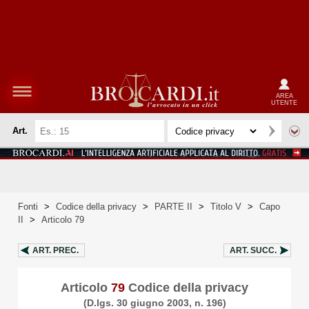
AREA
UTENTE
Art.
Fonti
>
Codice della privacy
>
PARTE II
>
Titolo V
>
Capo
II
>
Articolo 79
ART.
PREC.
ART.
SUCC.
Articolo
79
Codice della privacy
(D.lgs. 30 giugno 2003, n. 196)