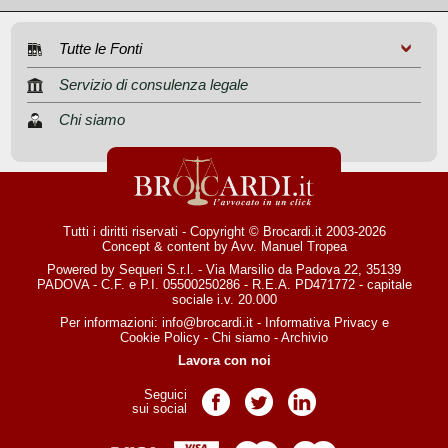
Tutte le Fonti
Servizio di consulenza legale
Chi siamo
Tutti i diritti riservati - Copyright © Brocardi.it 2003-2026
Concept & content by
Avv. Manuel Tropea
Powered by Sequeri S.r.l. - Via Marsilio da Padova 22, 35139
PADOVA - C.F. e P.I. 05500250286 - R.E.A. PD471772 - capitale
sociale i.v. 20.000
Per informazioni:
info@brocardi.it
-
Informativa Privacy
e
Cookie Policy
-
Chi siamo
-
Archivio
Lavora con noi
Seguici
Pagina Facebook
Pagina Twitter
Pagina LinkedIn
sui social