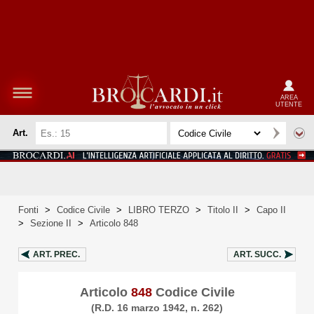
AREA
UTENTE
Art.
Fonti
>
Codice Civile
>
LIBRO TERZO
>
Titolo II
>
Capo II
>
Sezione II
>
Articolo 848
ART.
PREC.
ART.
SUCC.
Articolo
848
Codice Civile
(R.D. 16 marzo 1942, n. 262)