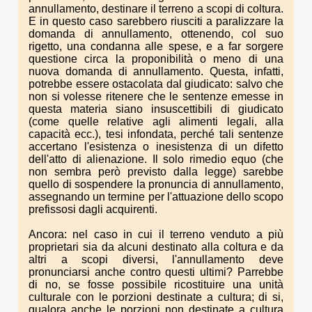
annullamento, destinare il terreno a scopi di coltura.
E in questo caso sarebbero riusciti a paralizzare la
domanda di annullamento, ottenendo, col suo
rigetto, una condanna alle spese, e a far sorgere
questione circa la proponibilità o meno di una
nuova domanda di annullamento. Questa, infatti,
potrebbe essere ostacolata dal giudicato: salvo che
non si volesse ritenere che le sentenze emesse in
questa materia siano insuscettibili di giudicato
(come quelle relative agli alimenti legali, alla
capacità ecc.), tesi infondata, perché tali sentenze
accertano l'esistenza o inesistenza di un difetto
dell'atto di alienazione. Il solo rimedio equo (che
non sembra però previsto dalla legge) sarebbe
quello di sospendere la pronuncia di annullamento,
assegnando un termine per l'attuazione dello scopo
prefissosi dagli acquirenti.
Ancora: nel caso in cui il terreno venduto a più
proprietari sia da alcuni destinato alla coltura e da
altri a scopi diversi, l'annullamento deve
pronunciarsi anche contro questi ultimi? Parrebbe
di no, se fosse possibile ricostituire una unità
culturale con le porzioni destinate a cultura; di si,
qualora anche le porzioni non destinate a cultura