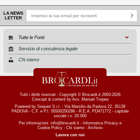
LA NEWS
LETTER
Tutte le Fonti
Servizio di consulenza legale
Chi siamo
Tutti i diritti riservati - Copyright © Brocardi.it 2003-2026
Concept & content by
Avv. Manuel Tropea
Powered by Sequeri S.r.l. - Via Marsilio da Padova 22, 35139
PADOVA - C.F. e P.I. 05500250286 - R.E.A. PD471772 - capitale
sociale i.v. 20.000
Per informazioni:
info@brocardi.it
-
Informativa Privacy
e
Cookie Policy
-
Chi siamo
-
Archivio
Lavora con noi