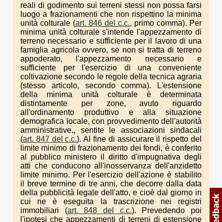
reali di godimento sui terreni stessi non possa farsi
luogo a frazionamenti che non rispettino la minima
unità colturale (
art. 846 del c.c.
, primo comma). Per
minima unità colturale s'intende l'appezzamento di
terreno necessario e sufficiente per il lavoro di una
famiglia agricola ovvero, se non si tratta di terreno
appoderato, l'appezzamento necessario e
sufficiente per l'esercizio di una conveniente
coltivazione secondo le regole della tecnica agraria
(stesso articolo, secondo comma). L'estensione
della minima unità colturale è determinata
distintamente per zone, avuto riguardo
all'ordinamento produttivo e alla situazione
demografica locale, con provvedimento dell'autorità
amministrative., sentite le associazioni sindacali
(
art. 847 del c.c.
). Al fine di assicurare il rispetto del
limite minimo di frazionamento dei fondi, è conferito
al pubblico ministero il diritto d'impugnativa degli
atti che conducono all'inosservanza dell'anzidetto
limite minimo. Per l'esercizio dell'azione è stabilito
il breve termine di tre anni, che decorre dalla data
della pubblicità legale dell'atto, e cioè dal giorno in
cui ne è eseguita la trascrizione nei registri
immobiliari (
art. 848 del c.c.
). Prevedendo poi
l'ipotesi che appezzamenti di terreni di estensione