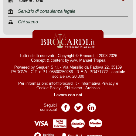
Tutte le Fonti
Servizio di consulenza legale
Chi siamo
Tutti i diritti riservati - Copyright © Brocardi.it 2003-2026
Concept & content by
Avv. Manuel Tropea
Powered by Sequeri S.r.l. - Via Marsilio da Padova 22, 35139
PADOVA - C.F. e P.I. 05500250286 - R.E.A. PD471772 - capitale
sociale i.v. 20.000
Per informazioni:
info@brocardi.it
-
Informativa Privacy
e
Cookie Policy
-
Chi siamo
-
Archivio
Lavora con noi
Seguici
Pagina Facebook
Pagina Twitter
Pagina LinkedIn
sui social