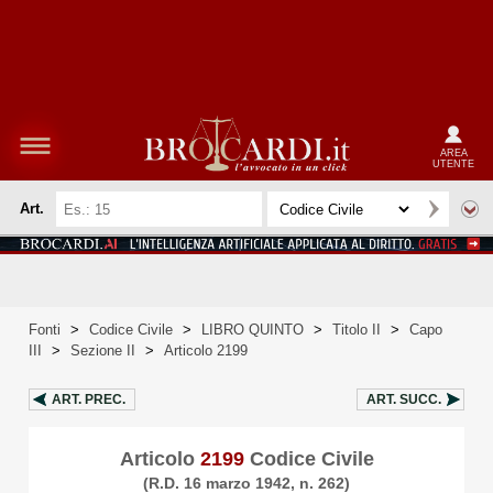
AREA
UTENTE
Art.
Fonti
>
Codice Civile
>
LIBRO QUINTO
>
Titolo II
>
Capo
III
>
Sezione II
>
Articolo 2199
ART.
PREC.
ART.
SUCC.
Articolo
2199
Codice Civile
(R.D. 16 marzo 1942, n. 262)