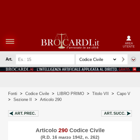
AREA
UTENTE
Art.
Fonti
>
Codice Civile
>
LIBRO PRIMO
>
Titolo VII
>
Capo V
>
Sezione II
>
Articolo 290
ART.
PREC.
ART.
SUCC.
Articolo
290
Codice Civile
(R.D. 16 marzo 1942, n. 262)