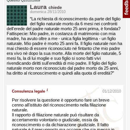
Quesito Q20101689
Laura
chiede
domenica 28/11/2010
“La richiesta di riconoscimento da parte del figlio
del figlio naturale morto da 6 mesi nei confronti
dell'erede del padre naturale morto 25 anni prima, è fondata?
Fattispecie: Mio padre, in costanza di matrimonio con mia
madre, ha avuto oltre a me - unica figlia legittima - un figlio
naturale. Mio padre è morto 25 anni fa. Il figlio naturale non ha
mai chiesto di essere riconosciuto né fintanto che mio padre
era vivo nè dopo la sua morte. Alla morte del figlio naturale, 5
mesi fa, la di lui moglie e suo figlio si sono fatti vivi
rivendicando diritti sull'eredità di mio padre. Il figlio del figlio
naturale morto non riconosciuto dal padre morto da 25 anni,
ha diritto al riconoscimento e quindi alla quota di eredità?”
i
Consulenza legale
01/12/2010
Per risolvere la questione è opportuno fare un breve
cenno all'istituto del riconoscimento nella filiazione
naturale.
Il rapporto di filiazione naturale può risultare da
accertamento volontario o giudiziale, ossia da
riconoscimento o da dichiarazione giudiziale. Il fatto
naturale è il presupposto ma occorre che sia messo in