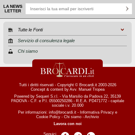
LA NEWS
LETTER
Tutte le Fonti
Servizio di consulenza legale
Chi siamo
Tutti i diritti riservati - Copyright © Brocardi.it 2003-2026
Concept & content by
Avv. Manuel Tropea
Powered by Sequeri S.r.l. - Via Marsilio da Padova 22, 35139
PADOVA - C.F. e P.I. 05500250286 - R.E.A. PD471772 - capitale
sociale i.v. 20.000
Per informazioni:
info@brocardi.it
-
Informativa Privacy
e
Cookie Policy
-
Chi siamo
-
Archivio
Lavora con noi
Seguici
Pagina Facebook
Pagina Twitter
Pagina LinkedIn