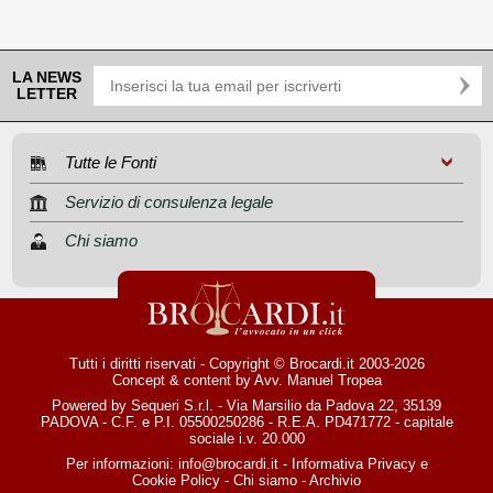
LA NEWS
LETTER
Tutte le Fonti
Servizio di consulenza legale
Chi siamo
Tutti i diritti riservati - Copyright © Brocardi.it 2003-2026
Concept & content by
Avv. Manuel Tropea
Powered by Sequeri S.r.l. - Via Marsilio da Padova 22, 35139
PADOVA - C.F. e P.I. 05500250286 - R.E.A. PD471772 - capitale
sociale i.v. 20.000
Per informazioni:
info@brocardi.it
-
Informativa Privacy
e
Cookie Policy
-
Chi siamo
-
Archivio