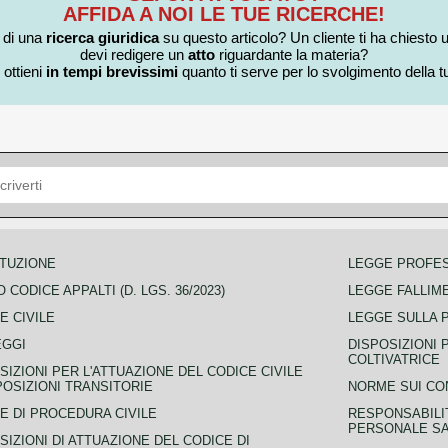
AFFIDA A NOI LE TUE RICERCHE!
i di una
ricerca giuridica
su questo articolo? Un cliente ti ha chiesto 
devi redigere un
atto
riguardante la materia?
 ottieni
in tempi brevissimi
quanto ti serve per lo svolgimento della tu
TUZIONE
LEGGE PROFE
 CODICE APPALTI (D. LGS. 36/2023)
LEGGE FALLIM
E CIVILE
LEGGE SULLA 
EGGI
DISPOSIZIONI 
COLTIVATRICE
SIZIONI PER L'ATTUAZIONE DEL CODICE CIVILE
POSIZIONI TRANSITORIE
NORME SUI CO
E DI PROCEDURA CIVILE
RESPONSABILI
PERSONALE SA
SIZIONI DI ATTUAZIONE DEL CODICE DI