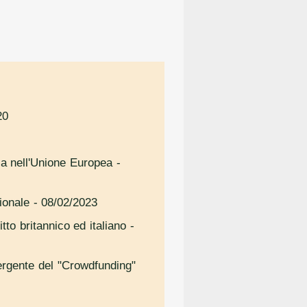
20
ica nell'Unione Europea
-
ionale
- 08/02/2023
itto britannico ed italiano
-
mergente del "Crowdfunding"