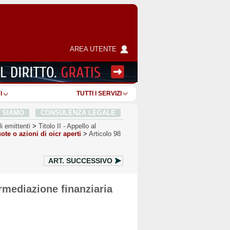
AREA UTENTE
I
TUTTI I SERVIZI
I SIAMO
CONSULENZA LEGALE
i emittenti
>
Titolo II
-
Appello al
ote o azioni di oicr aperti
>
Articolo 98
ART.
SUCCESSIVO
ermediazione finanziaria