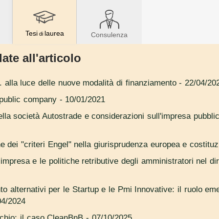
Tesi
laurea
di
Consulenza
ate all'articolo
. alla luce delle nuove modalità di finanziamento
- 22/04/20
e public company
- 10/01/2021
della società Autostrade e considerazioni sull'impresa pubbl
ne dei "criteri Engel" nella giurisprudenza europea e costituz
impresa e le politiche retributive degli amministratori nel dir
to alternativi per le Startup e le Pmi Innovative: il ruolo e
04/2024
ischio: il caso CleanBnB
- 07/10/2025