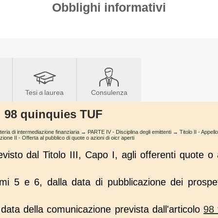
Obblighi informativi
Tesi
laurea
Consulenza
di
t. 98 quinquies TUF
teria di intermediazione finanziaria
→
PARTE IV - Disciplina degli emittenti
→
Titolo II - Appel
zione II - Offerta al pubblico di quote o azioni di oicr aperti
isto dal Titolo III, Capo I, agli offerenti quote o 
i 5 e 6, dalla data di pubblicazione dei prospett
a data della comunicazione prevista dall'articolo
98 