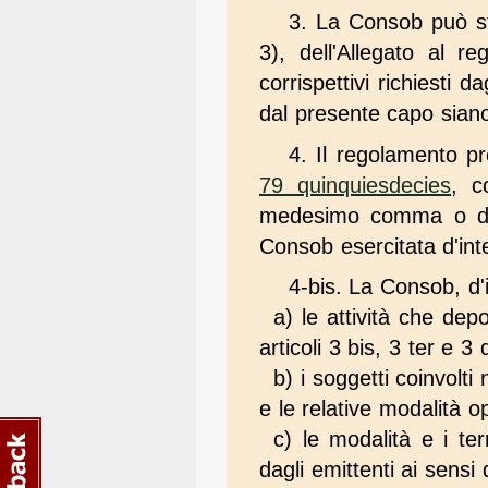
3. La Consob può stab
3), dell'Allegato al r
corrispettivi richiesti 
dal presente capo sian
4. Il regolamento p
79 quinquiesdecies
, c
medesimo comma o di a
Consob esercitata d'int
4-bis. La Consob, d'
a) le attività che dep
articoli 3 bis, 3 ter e 3
b) i soggetti coinvolti
e le relative modalità o
c) le modalità e i ter
dagli emittenti ai sensi