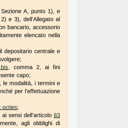
la Sezione A, punto 1), e
2) e 3), dell'Allegato al
non bancario, accessorio
citamente elencato nella
il depositario centrale e
 svolgere;
bis
, comma 2, ai fini
esente capo;
 le modalità, i termini e
nonché per l'effettuazione
 octies
;
 ai sensi dell'articolo
83
amente, agli obblighi di