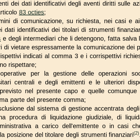
ti dei dati identificativi degli aventi diritti sulle az
articolo
83 octies
;
mini di comunicazione, su richiesta, nei casi e ai 
ati identificativi dei titolari di strumenti finanziar
s
e degli intermediari che li detengono, fatta salva la 
ri di vietare espressamente la comunicazione dei prop
rispettivi indicati al comma 3 e i corrispettivi richie
no rispettare;
 operative per la gestione delle operazioni soc
itari centrali e degli emittenti e le ulteriori dis
 previsto nel presente capo e quelle comunque 
 prima parte del presente comma;
esclusione dal sistema di gestione accentrata degli
a procedura di liquidazione giudiziale, di liquid
ministrativa a carico dell'emittente o in casi 
(2)
a posizione del titolare degli strumenti finanziari