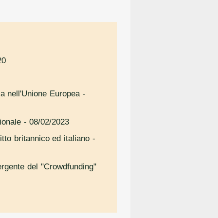
20
ica nell'Unione Europea
-
ionale
- 08/02/2023
itto britannico ed italiano
-
mergente del "Crowdfunding"