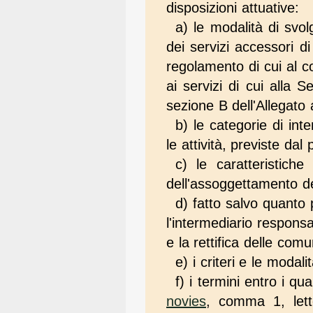
disposizioni attuative:
a) le modalità di svol
dei servizi accessori di
regolamento di cui al c
ai servizi di cui alla 
sezione B dell'Allegato
b) le categorie di int
le attività, previste dal
c) le caratteristiche 
dell'assoggettamento de
d) fatto salvo quanto p
l'intermediario responsab
e la rettifica delle comu
e) i criteri e le modali
f) i termini entro i qu
novies
, comma 1, lette