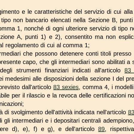
gimento e le caratteristiche del servizio di cui al
 tipo non bancario elencati nella Sezione B, punti 
omma 1, nonché di ogni ulteriore servizio di tipo 
Sezione A, punti 1) e 2), consentito ma non espli
 al regolamento di cui al comma 1;
ermediari che possono detenere conti titoli presso 
 presente capo, che gli intermediari sono abilitati a
degli strumenti finanziari indicati all'articolo
83 
i medesimi alle disposizioni della sezione I del pr
revisto dall'articolo
83 sexies
, comma 4, i modelli,
ile per il rilascio e la revoca delle certificazioni 
nicazioni;
tà di svolgimento dell'attività indicata nell'articolo
83
ali gli intermediari e i depositari centrali adempiono,
re d), e), f) e g), e dell'articolo
89
, rispettiv