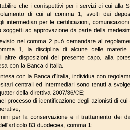
ilire che i corrispettivi per i servizi di cui alla 
egolamento di cui al comma 1, svolti dai deposi
dagli intermediari per le certificazioni, comunicazion
o soggetti ad approvazione da parte della medesim
revisto nel comma 2 può demandare al regolamento
omma 1, la disciplina di alcune delle materie 
ltre disposizioni del presente capo, alla potes
esa con la Banca d'Italia.
intesa con la Banca d'Italia, individua con regolam
ositari centrali ed intermediari sono tenuti a svolg
 quater della direttiva 2007/36/CE;
 nel processo di identificazione degli azionisti di cui
perative;
mini per la conservazione e il trattamento dei dati 
 dell'articolo 83 duodecies, comma 1;