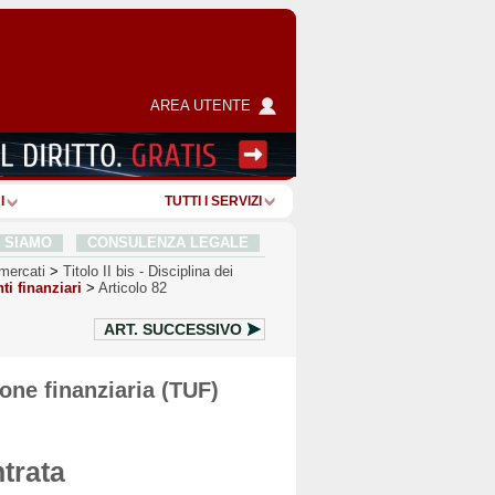
AREA UTENTE
I
TUTTI I SERVIZI
I SIAMO
CONSULENZA LEGALE
 mercati
>
Titolo II bis
-
Disciplina dei
ti finanziari
>
Articolo 82
ART.
SUCCESSIVO
one finanziaria (TUF)
ntrata