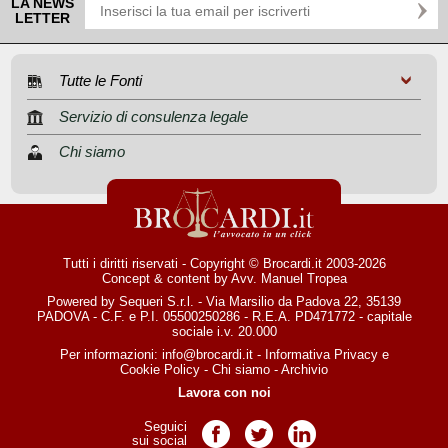
LA NEWS
LETTER
Tutte le Fonti
Servizio di consulenza legale
Chi siamo
Tutti i diritti riservati - Copyright © Brocardi.it 2003-2026
Concept & content by
Avv. Manuel Tropea
Powered by Sequeri S.r.l. - Via Marsilio da Padova 22, 35139
PADOVA - C.F. e P.I. 05500250286 - R.E.A. PD471772 - capitale
sociale i.v. 20.000
Per informazioni:
info@brocardi.it
-
Informativa Privacy
e
Cookie Policy
-
Chi siamo
-
Archivio
Lavora con noi
Seguici
Pagina Facebook
Pagina Twitter
Pagina LinkedIn
sui social