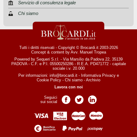
Servizio di consulenza legale
Chi siamo
Tutti i diritti riservati - Copyright © Brocardi.it 2003-2026
Concept & content by
Avv. Manuel Tropea
Powered by Sequeri S.r.l. - Via Marsilio da Padova 22, 35139
PADOVA - C.F. e P.I. 05500250286 - R.E.A. PD471772 - capitale
sociale i.v. 20.000
Per informazioni:
info@brocardi.it
-
Informativa Privacy
e
Cookie Policy
-
Chi siamo
-
Archivio
Lavora con noi
Seguici
Pagina Facebook
Pagina Twitter
Pagina LinkedIn
sui social