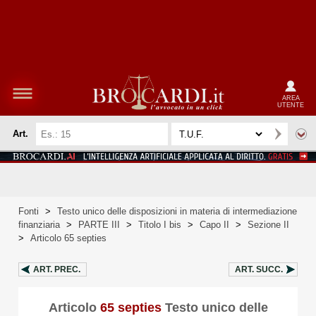
AREA
UTENTE
Art.
Fonti
>
Testo unico delle disposizioni in materia di intermediazione
finanziaria
>
PARTE III
>
Titolo I bis
>
Capo II
>
Sezione II
>
Articolo 65 septies
ART.
PREC.
ART.
SUCC.
Articolo
65 septies
Testo unico delle