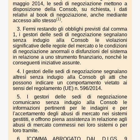
maggio 2014, le sedi di negoziazione mettono a
disposizione della Consob, su richiesta, i dati
relativi al book di negoziazione, anche mediante
(1)
accesso allo stesso
.
3. Fermi restando gli obblighi previsti dal comma
1, i gestori delle sedi di negoziazione segnalano
senza indugio alla Consob le violazioni
significative delle regole del mercato o le condizioni
di negoziazione anormali o disfunzioni del sistema
in relazione a uno strumento finanziario, nonché le
conseguenti iniziative assunte.
4. I gestori delle sedi di negoziazione segnalano
altresì senza indugio alla Consob gli atti che
possono indicare un comportamento vietato ai
sensi del regolamento (UE) n. 596/2014.
5. I gestori delle sedi di negoziazione
comunicano senza indugio alla Consob le
informazioni pertinenti per le indagini e per
l'accertamento degli abusi di mercato nei sistemi
gestititi, e offrono piena assistenza in relazione agli
abusi di mercato commessi nei loro sistemi o per
loro tramite.
6. [COMMA ABROGATO DAL D.LGS. 9