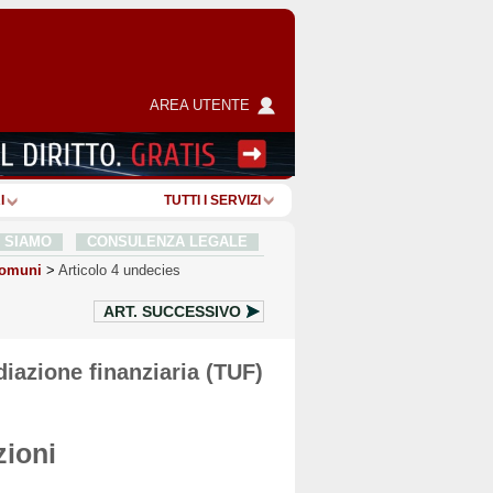
AREA UTENTE
I
TUTTI I SERVIZI
I SIAMO
CONSULENZA LEGALE
comuni
>
Articolo 4 undecies
ART.
SUCCESSIVO
diazione finanziaria (TUF)
zioni