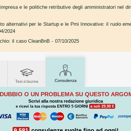
impresa e le politiche retributive degli amministratori nel dir
to alternativi per le Startup e le Pmi Innovative: il ruolo e
04/2024
ischio: il caso CleanBnB
- 07/10/2025
Consulenza
Tesi
laurea
di
 DUBBIO O UN PROBLEMA SU QUESTO ARG
Scrivi alla nostra redazione giuridica
e ricevi la tua risposta
ENTRO 5 GIORNI
a soli 29,90 €
9.581
consulenze svolte fino ad oggi!