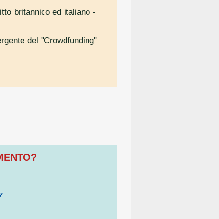
itto britannico ed italiano
-
mergente del "Crowdfunding"
OMENTO?