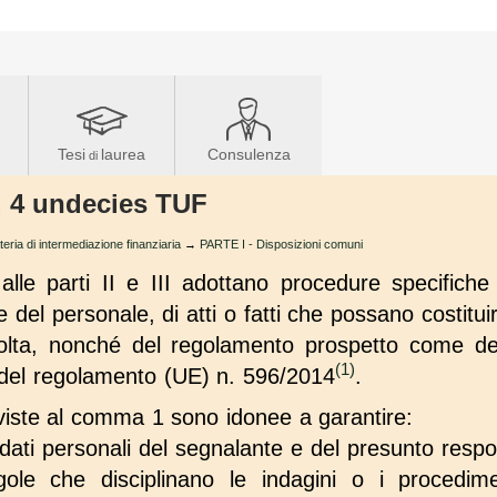
Tesi
laurea
Consulenza
di
t. 4 undecies TUF
teria di intermediazione finanziaria
→
PARTE I - Disposizioni comuni
 alle parti II e III adottano procedure specifich
e del personale, di atti o fatti che possano costitui
 svolta, nonché del regolamento prospetto come defi
(1)
 del regolamento (UE) n. 596/2014
.
viste al comma 1 sono idonee a garantire:
 dati personali del segnalante e del presunto respo
le che disciplinano le indagini o i procediment