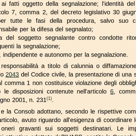
e ai fatti oggetto della segnalazione; l'identità de
rticolo 7, comma 2, del decreto legislativo 30 gi
per tutte le fasi della procedura, salvo suo
sabile per la difesa del segnalato;
a del soggetto segnalante contro condotte ritor
uenti la segnalazione;
o, indipendente e autonomo per la segnalazione.
 responsabilità a titolo di calunnia o diffamazio
olo
2043
del Codice civile, la presentazione di una 
al comma 1 non costituisce violazione degli obbligh
 le disposizioni contenute nell'articolo
6
, commi
(1)
iugno 2001, n. 231
.
 e la Consob adottano, secondo le rispettive comp
rticolo, avuto riguardo all'esigenza di coordinare l
 oneri gravanti sui soggetti destinatari. Le im