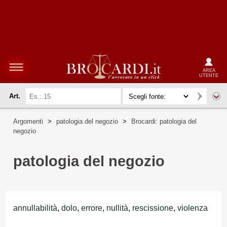
AREA
UTENTE
Art.
Argomenti
>
patologia del negozio
>
Brocardi: patologia del
negozio
patologia del negozio
annullabilità
,
dolo
,
errore
,
nullità
,
rescissione
,
violenza