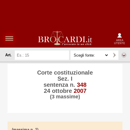
AREA
UTENTE
Art.
Corte costituzionale
Sez. I
sentenza n.
348
24 ottobre
2007
(3 massime)
(massima n. 1)