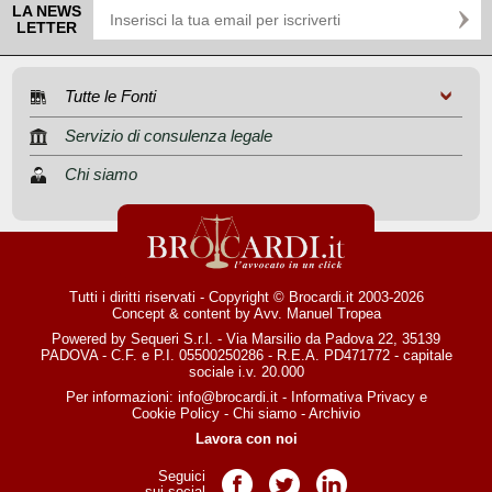
LA NEWS
LETTER
Tutte le Fonti
Servizio di consulenza legale
Chi siamo
Tutti i diritti riservati - Copyright © Brocardi.it 2003-2026
Concept & content by
Avv. Manuel Tropea
Powered by Sequeri S.r.l. - Via Marsilio da Padova 22, 35139
PADOVA - C.F. e P.I. 05500250286 - R.E.A. PD471772 - capitale
sociale i.v. 20.000
Per informazioni:
info@brocardi.it
-
Informativa Privacy
e
Cookie Policy
-
Chi siamo
-
Archivio
Lavora con noi
Seguici
Pagina Facebook
Pagina Twitter
Pagina LinkedIn
sui social