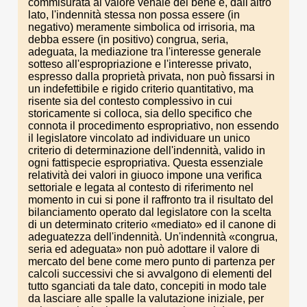
commisurata al valore venale del bene e, dall'altro
lato, l'indennità stessa non possa essere (in
negativo) meramente simbolica od irrisoria, ma
debba essere (in positivo) congrua, seria,
adeguata, la mediazione tra l'interesse generale
sotteso all'espropriazione e l'interesse privato,
espresso dalla proprietà privata, non può fissarsi in
un indefettibile e rigido criterio quantitativo, ma
risente sia del contesto complessivo in cui
storicamente si colloca, sia dello specifico che
connota il procedimento espropriativo, non essendo
il legislatore vincolato ad individuare un unico
criterio di determinazione dell'indennità, valido in
ogni fattispecie espropriativa. Questa essenziale
relatività dei valori in giuoco impone una verifica
settoriale e legata al contesto di riferimento nel
momento in cui si pone il raffronto tra il risultato del
bilanciamento operato dal legislatore con la scelta
di un determinato criterio «mediato» ed il canone di
adeguatezza dell'indennità. Un'indennità «congrua,
seria ed adeguata» non può adottare il valore di
mercato del bene come mero punto di partenza per
calcoli successivi che si avvalgono di elementi del
tutto sganciati da tale dato, concepiti in modo tale
da lasciare alle spalle la valutazione iniziale, per