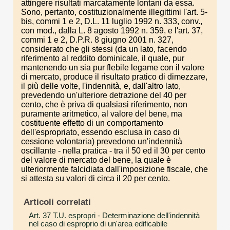
attingere risultati marcatamente lontani da essa.
Sono, pertanto, costituzionalmente illegittimi l'art. 5-
bis, commi 1 e 2, D.L. 11 luglio 1992 n. 333, conv.,
con mod., dalla L. 8 agosto 1992 n. 359, e l'art. 37,
commi 1 e 2, D.P.R. 8 giugno 2001 n. 327,
considerato che gli stessi (da un lato, facendo
riferimento al reddito dominicale, il quale, pur
mantenendo un sia pur flebile legame con il valore
di mercato, produce il risultato pratico di dimezzare,
il più delle volte, l'indennità, e, dall'altro lato,
prevedendo un'ulteriore detrazione del 40 per
cento, che è priva di qualsiasi riferimento, non
puramente aritmetico, al valore del bene, ma
costituente effetto di un comportamento
dell'espropriato, essendo esclusa in caso di
cessione volontaria) prevedono un'indennità
oscillante - nella pratica - tra il 50 ed il 30 per cento
del valore di mercato del bene, la quale è
ulteriormente falcidiata dall'imposizione fiscale, che
si attesta su valori di circa il 20 per cento.
Articoli correlati
Art. 37 T.U. espropri
- Determinazione dell'indennità
nel caso di esproprio di un'area edificabile