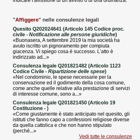
indicare l'affissione di un avviso o di una ordinanza.
"
Affiggere
" nelle consulenze legali
Quesito Q202024641 (Articolo 145 Codice proc.
civile -
Notificazione alle persone giuridiche
)
«Buonasera, A settembre 2019 la mia società ha
avuto iscritto un pignoramento per compiuta
giacenza. Vi spiego cosa è successo. L'atto è
indirizzato ad...»
Consulenza legale Q201821482 (Articolo 1123
Codice Civile -
Ripartizione delle spese
)
«Nel condominio, le spese necessarie per la
conservazione ed il godimento della cosa comune,
come anche quelle relative alla prestazione di servizi
di interesse comune, sono a...»
Consulenza legale Q201821450 (Articolo 19
Costituzione -
)
«Come giustamente è stato anticipato nel quesito, gli
istituti che fanno capo a confessioni religiose diverse
da quella cattolica e che non hanno stipulato
(perché...»
Vedi tutte le consulenze