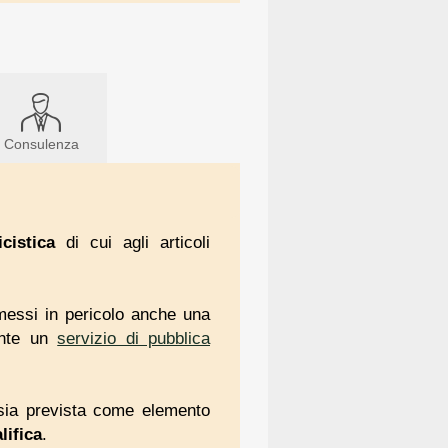
Consulenza
icistica
di cui agli articoli
o messi in pericolo anche una
ente un
servizio di pubblica
ca sia prevista come elemento
lifica
.