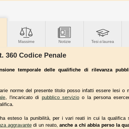
Massime
Notizie
Tesi
laurea
di
t. 360 Codice Penale
nsione temporale delle qualifiche di rilevanza pubbl
 varie norme del presente titolo posso infatti essere lesi 
ale
, l'incaricato di
pubblico servizio
o la persona eserc
lifica.
e ha esteso la punibilità, per i vari reati in cui la qualifi
nza aggravante
di un reato,
anche a chi abbia perso la qua