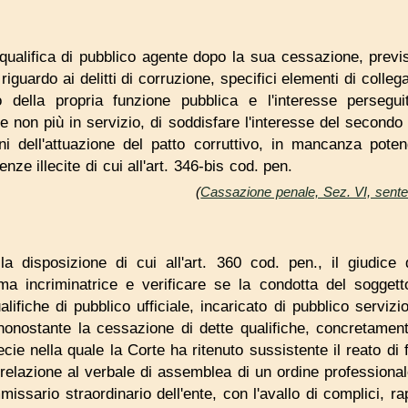
a qualifica di pubblico agente dopo la sua cessazione, previs
iguardo ai delitti di corruzione, specifici elementi di colleg
io della propria funzione pubblica e l'interesse persegui
e non più in servizio, di soddisfare l'interesse del secondo
ni dell'attuazione del patto corruttivo, in mancanza pote
uenze illecite di cui all'art. 346-bis cod. pen.
(
Cassazione penale, Sez. VI, sent
ella disposizione di cui all'art. 360 cod. pen., il giudice 
ma incriminatrice e verificare se la condotta del soggetto
lifiche di pubblico ufficiale, incaricato di pubblico serviz
 nonostante la cessazione di dette qualifiche, concretamen
pecie nella quale la Corte ha ritenuto sussistente il reato di
in relazione al verbale di assemblea di un ordine professiona
missario straordinario dell'ente, con l'avallo di complici,