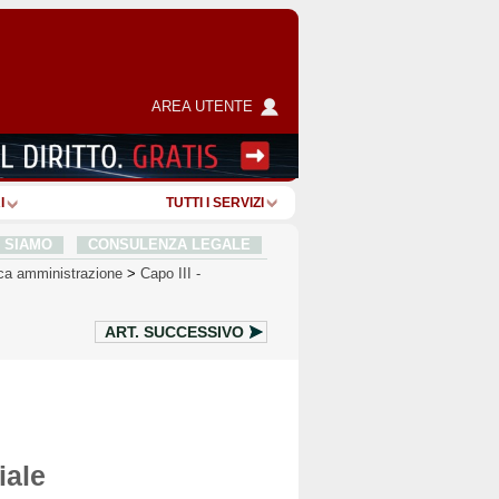
AREA UTENTE
I
TUTTI I SERVIZI
I SIAMO
CONSULENZA LEGALE
lica amministrazione
>
Capo III
-
ART.
SUCCESSIVO
iale