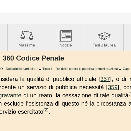
Massime
Notizie
Tesi
laurea
di
t. 360 Codice Penale
Dei delitti in particolare
→
Titolo II - Dei delitti contro la pubblica amministrazione
→
Capo 
idera la qualità di pubblico ufficiale [
357
], o di 
ercente un servizio di pubblica necessità [
359
], c
(
gravante
di un reato, la cessazione di tale qualità
sclude l'esistenza di questo né la circostanza ag
(2)
 servizio esercitato
.