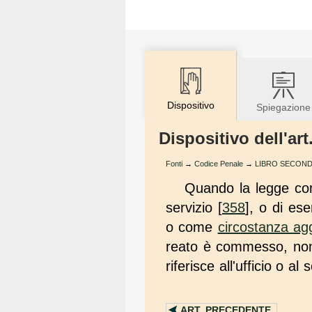
Dispositivo
Spiegazione
Dispositivo dell'ar
Fonti
→
Codice Penale
→
LIBRO SECONDO - 
Quando la legge cons
servizio [
358
], o di es
o come
circostanza ag
reato è commesso, non e
riferisce all'ufficio o al
ART.
PRECEDENTE