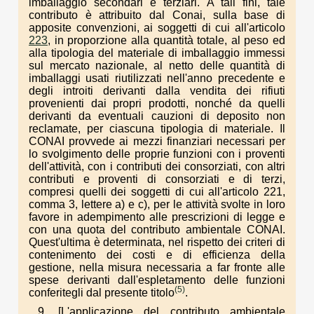
imballaggio secondari e terziari. A tali fini, tale
contributo è attribuito dal Conai, sulla base di
apposite convenzioni, ai soggetti di cui all'articolo
223
, in proporzione alla quantità totale, al peso ed
alla tipologia del materiale di imballaggio immessi
sul mercato nazionale, al netto delle quantità di
imballaggi usati riutilizzati nell'anno precedente e
degli introiti derivanti dalla vendita dei rifiuti
provenienti dai propri prodotti, nonché da quelli
derivanti da eventuali cauzioni di deposito non
reclamate, per ciascuna tipologia di materiale. Il
CONAI provvede ai mezzi finanziari necessari per
lo svolgimento delle proprie funzioni con i proventi
dell'attività, con i contributi dei consorziati, con altri
contributi e proventi di consorziati e di terzi,
compresi quelli dei soggetti di cui all'articolo 221,
comma 3, lettere a) e c), per le attività svolte in loro
favore in adempimento alle prescrizioni di legge e
con una quota del contributo ambientale CONAI.
Quest'ultima è determinata, nel rispetto dei criteri di
contenimento dei costi e di efficienza della
gestione, nella misura necessaria a far fronte alle
spese derivanti dall'espletamento delle funzioni
(5)
conferitegli dal presente titolo
.
9. [L'applicazione del contributo ambientale