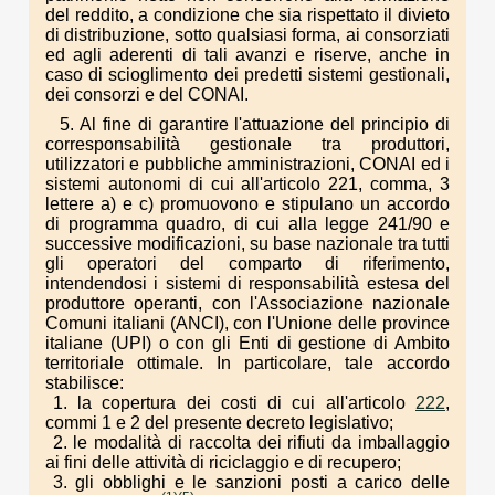
del reddito, a condizione che sia rispettato il divieto
di distribuzione, sotto qualsiasi forma, ai consorziati
ed agli aderenti di tali avanzi e riserve, anche in
caso di scioglimento dei predetti sistemi gestionali,
dei consorzi e del CONAI.
5. Al fine di garantire l'attuazione del principio di
corresponsabilità gestionale tra produttori,
utilizzatori e pubbliche amministrazioni, CONAI ed i
sistemi autonomi di cui all'articolo 221, comma, 3
lettere a) e c) promuovono e stipulano un accordo
di programma quadro, di cui alla legge 241/90 e
successive modificazioni, su base nazionale tra tutti
gli operatori del comparto di riferimento,
intendendosi i sistemi di responsabilità estesa del
produttore operanti, con l'Associazione nazionale
Comuni italiani (ANCI), con l'Unione delle province
italiane (UPI) o con gli Enti di gestione di Ambito
territoriale ottimale. In particolare, tale accordo
stabilisce:
1. la copertura dei costi di cui all'articolo
222
,
commi 1 e 2 del presente decreto legislativo;
2. le modalità di raccolta dei rifiuti da imballaggio
ai fini delle attività di riciclaggio e di recupero;
3. gli obblighi e le sanzioni posti a carico delle