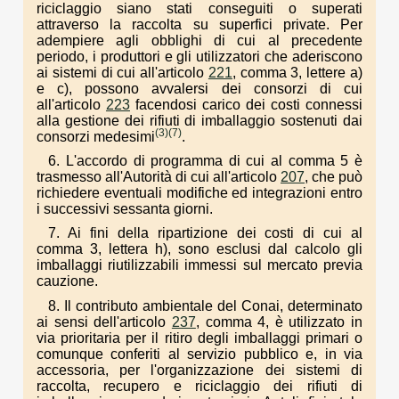
riciclaggio siano stati conseguiti o superati
attraverso la raccolta su superfici private. Per
adempiere agli obblighi di cui al precedente
periodo, i produttori e gli utilizzatori che aderiscono
ai sistemi di cui all'articolo
221
, comma 3, lettere a)
e c), possono avvalersi dei consorzi di cui
all'articolo
223
facendosi carico dei costi connessi
alla gestione dei rifiuti di imballaggio sostenuti dai
(3)
(7)
consorzi medesimi
.
6. L'accordo di programma di cui al comma 5 è
trasmesso all'Autorità di cui all'articolo
207
, che può
richiedere eventuali modifiche ed integrazioni entro
i successivi sessanta giorni.
7. Ai fini della ripartizione dei costi di cui al
comma 3, lettera h), sono esclusi dal calcolo gli
imballaggi riutilizzabili immessi sul mercato previa
cauzione.
8. Il contributo ambientale del Conai, determinato
ai sensi dell'articolo
237
, comma 4, è utilizzato in
via prioritaria per il ritiro degli imballaggi primari o
comunque conferiti al servizio pubblico e, in via
accessoria, per l'organizzazione dei sistemi di
raccolta, recupero e riciclaggio dei rifiuti di