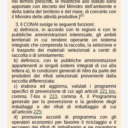
nei termini prescritti, le modifiche allo statuto sono
apportate con decreto del Ministro dell'ambiente e
della tutela del territorio e del mare, di concerto con
(6)
il Ministro delle attività produttive.]
3. Il CONAI svolge le seguenti funzioni:
a) definisce, in accordo con le regioni e con le
pubbliche amministrazioni interessate, gli ambiti
territoriali in cui rendere operante un sistema
integrato che comprenda la raccolta, la selezione e
il trasporto dei materiali selezionati a centri di
raccolta o di smistamento;
b) definisce, con le pubbliche amministrazioni
appartenenti ai singoli sistemi integrati di cui alla
lettera a), le condizioni generali di ritiro da parte dei
produttori dei rifiuti selezionati provenienti dalla
raccolta differenziata;
c) elabora ed aggiorna, valutati i programmi
specifici di prevenzione di cui agli articoli
221 bis
,
comma 7-bis e
223
, comma 4, il Programma
generale per la prevenzione e la gestione degli
imballaggi e dei rifiuti di imballaggio di cui
all'articolo
225
;
d) promuove accordi di programma con gli
operatori economici per favorire il riciclaggio e il
recupero dei rifiuti di imballaggio e ne garantisce