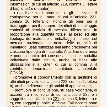
informazioni di cui all'articolo
219
, comma 3, lettere
d-bis), d-ter) e d-quater);
h) ripartisce tra i produttori e gli utilizzatori il
corrispettivo per gli oneri di cui all'articolo 221,
comma 10, lettera c), nonché gli oneri per il
riciclaggio e per il recupero dei rifiuti di imballaggio
conferiti al servizio di raccolta differenziata, in
proporzione alla quantità totale, al peso ed alla
tipologia del materiale di imballaggio immessi sul
mercato nazionale, al netto delle quantità di
imballaggi usati riutilizzati nell'anno precedente per
ciascuna tipologia di materiale. A tal fine determina
e pone a carico dei consorziati, con le modalità
individuate dallo statuto, anche in base alle
utilizzazioni e ai criteri di cui al comma 8, il
contributo denominato contributo ambientale
CONAI;
i) promuove il coordinamento con la gestione di
altri rifiuti previsto dall'articolo
222
, comma 1, lettera
b), anche definendone gli ambiti di applicazione;
l) promuove la conclusione, su base volontaria, di
accordi tra i consorzi di cui all'articolo
223
e i
soggetti di cui all'articolo
221
, comma 3, lettere a) e
c), con soggetti pubblici e privati. Tali accordi sono