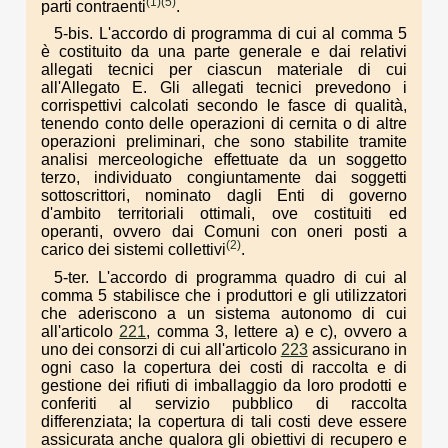
(1)
(5)
parti contraenti
.
5-bis. L'accordo di programma di cui al comma 5
è costituito da una parte generale e dai relativi
allegati tecnici per ciascun materiale di cui
all'Allegato E. Gli allegati tecnici prevedono i
corrispettivi calcolati secondo le fasce di qualità,
tenendo conto delle operazioni di cernita o di altre
operazioni preliminari, che sono stabilite tramite
analisi merceologiche effettuate da un soggetto
terzo, individuato congiuntamente dai soggetti
sottoscrittori, nominato dagli Enti di governo
d'ambito territoriali ottimali, ove costituiti ed
operanti, ovvero dai Comuni con oneri posti a
(2)
carico dei sistemi collettivi
.
5-ter. L'accordo di programma quadro di cui al
comma 5 stabilisce che i produttori e gli utilizzatori
che aderiscono a un sistema autonomo di cui
all'articolo
221
, comma 3, lettere a) e c), ovvero a
uno dei consorzi di cui all'articolo
223
assicurano in
ogni caso la copertura dei costi di raccolta e di
gestione dei rifiuti di imballaggio da loro prodotti e
conferiti al servizio pubblico di raccolta
differenziata; la copertura di tali costi deve essere
assicurata anche qualora gli obiettivi di recupero e