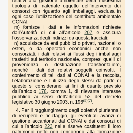
relativi alla gestione ambientale della medesima
tipologia di materiale oggetto dell'intervento dei
consorzi con riguardo agli imballaggi, esclusa in
ogni caso l'utilizzazione del contributo ambientale
CONAI;
m) fornisce i dati e le informazioni richieste
dall'Autorità di cui all'articolo
207
e assicura
l'osservanza degli indirizzi da questa tracciati;
n) acquisisce da enti pubblici o privati, nazionali o
esteri, o da operatori economici anche non
consorziati, i dati relativi ai flussi degli imballaggi
trasferiti sul territorio nazionale, compresi quelli di
provenienza o destinazione transfrontaliere,
nonché i dati dei relativi soggetti coinvolti. Il
conferimento di tali dati al CONAI e la raccolta,
l'elaborazione e l'utilizzo degli stessi da parte di
questo si considerano, ai fini di quanto previsto
dall'articolo
178
, comma 1, di rilevante interesse
pubblico ai sensi dell'articolo 53 del decreto
(5)
(7)
legislativo 30 giugno 2003, n. 196
.
4. Per il raggiungimento degli obiettivi pluriennali
di recupero e riciclaggio, gli eventuali avanzi di
gestione accantonati dal CONAI e dai consorzi di
cui all'articolo
223
nelle riserve costituenti il loro
patrimonio netto non concorrono alla formazione