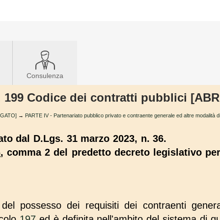
Consulenza
t. 199 Codice dei contratti pubblici [
ROGATO]
→
PARTE IV - Partenariato pubblico privato e contraente generale ed altre modalità d
o dal D.Lgs. 31 marzo 2023, n. 36.
6
, comma 2 del predetto decreto legislativo per
 del possesso dei requisiti dei contraenti genera
icolo
197
ed è definita nell'ambito del sistema di qu