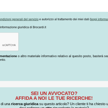
ondizioni generali del servizio
e autorizzo al trattamento dei miei dati (
leggi informa
informazione giuridica di Brocardi.it
umentazione
o altro materiale informativo relativo al quesito posto, basterà se
ento.
SEI UN AVVOCATO?
AFFIDA A NOI LE TUE RICERCHE!
i di una
ricerca giuridica
su questo articolo? Un cliente ti ha chiesto 
devi redigere un
atto
riguardante la materia?