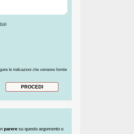
tiva
)
guire le indicazioni che verranno fornite
un
parere
su questo argomento o