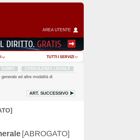
AREA UTENTE
I
TUTTI I SERVIZI
I SIAMO
CONSULENZA LEGALE
 generale ed altre modalità di
ART.
SUCCESSIVO
ATO]
nerale
[ABROGATO]