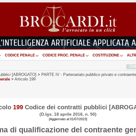
CODICE PENALE
CODICE PROC. PENALE
COSTITUZIONE
ALTR
CH
 pubblici [ABROGATO]
>
PARTE IV
-
Partenariato pubblico privato e contraente
nerale
>
Articolo 199
icolo
199
Codice dei contratti pubblici [ABROG
(D.lgs. 18 aprile 2016, n. 50)
[Aggiornato al 01/07/2023]
ma di qualificazione del contraente ge