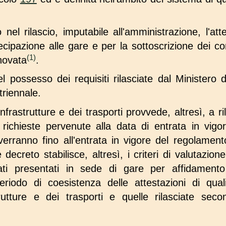
o nel rilascio, imputabile all'amministrazione, l'at
rtecipazione alle gare e per la sottoscrizione dei c
(1)
nnovata
.
l possesso dei requisiti rilasciate dal Ministero d
triennale.
infrastrutture e dei trasporti provvede, altresì, a ri
richieste pervenute alla data di entrata in vigo
rranno fino all'entrata in vigore del regolamento 
ecreto stabilisce, altresì, i criteri di valutazion
tati presentati in sede di gare per affidament
eriodo di coesistenza delle attestazioni di qualif
trutture e dei trasporti e quelle rilasciate sec