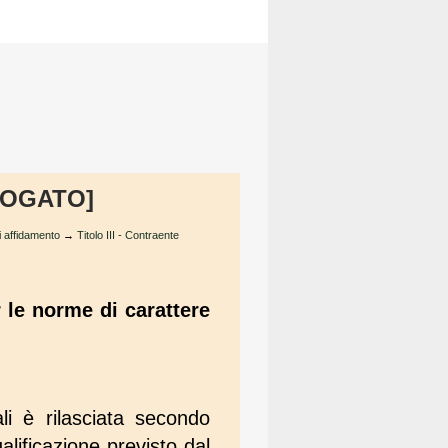
ABROGATO]
i affidamento
→
Titolo III - Contraente
 le norme di carattere
li è rilasciata secondo
alificazione previsto dal