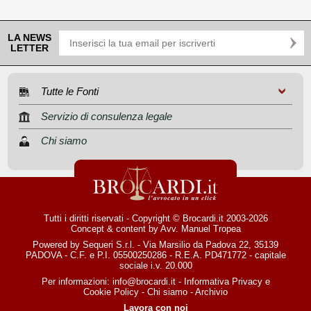
LA NEWS
LETTER
Tutte le Fonti
Servizio di consulenza legale
Chi siamo
Tutti i diritti riservati - Copyright © Brocardi.it 2003-2026
Concept & content by
Avv. Manuel Tropea
Powered by Sequeri S.r.l. - Via Marsilio da Padova 22, 35139
PADOVA - C.F. e P.I. 05500250286 - R.E.A. PD471772 - capitale
sociale i.v. 20.000
Per informazioni:
info@brocardi.it
-
Informativa Privacy
e
Cookie Policy
-
Chi siamo
-
Archivio
Lavora con noi