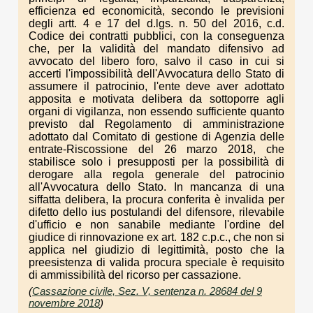
efficienza ed economicità, secondo le previsioni
degli artt. 4 e 17 del d.lgs. n. 50 del 2016, c.d.
Codice dei contratti pubblici, con la conseguenza
che, per la validità del mandato difensivo ad
avvocato del libero foro, salvo il caso in cui si
accerti l'impossibilità dell'Avvocatura dello Stato di
assumere il patrocinio, l'ente deve aver adottato
apposita e motivata delibera da sottoporre agli
organi di vigilanza, non essendo sufficiente quanto
previsto dal Regolamento di amministrazione
adottato dal Comitato di gestione di Agenzia delle
entrate-Riscossione del 26 marzo 2018, che
stabilisce solo i presupposti per la possibilità di
derogare alla regola generale del patrocinio
all'Avvocatura dello Stato. In mancanza di una
siffatta delibera, la procura conferita è invalida per
difetto dello ius postulandi del difensore, rilevabile
d'ufficio e non sanabile mediante l'ordine del
giudice di rinnovazione ex art. 182 c.p.c., che non si
applica nel giudizio di legittimità, posto che la
preesistenza di valida procura speciale è requisito
di ammissibilità del ricorso per cassazione.
(
Cassazione civile, Sez. V, sentenza n. 28684 del 9
novembre 2018
)