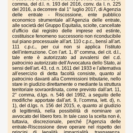
comma, del d.l. n. 193 del 2016, conv. da I. n. 225
del 2016, a decorrere dal 1° luglio 2017, di Agenzia
delle entrate - Riscossione, ente pubblico
economico strumentale all'Agenzia delle entrate,
alle società del Gruppo Equitalia, sciolte, cancellate
d'ufficio dal registro delle imprese ed estinte,
costituisce fenomeno successorio non riconducibile
sul piano processuale all'art. 110 c.p.c., bensì all'art.
111 c.p.c., per cui non si applica l'istituto
dell'interruzione. Con l'art. 1, 8° comma, del cit. d.l.,
tale ente è autorizzato ad avvalersi del c.d.
patrocinio autorizzato dell'Avvocatura dello Stato, ai
sensi dell'art. 43, r.d. n. 1611 del 1933 e l'alternativa
all'esercizio di detta facoltà consiste, quanto al
patrocinio davanti alla Commissioni tributarie, nello
stare in giudizio direttamente o mediante la struttura
territoriale sovraordinata, come previsto dall'art. 11,
2° comma, d.lgs. n. 546 del 1992, a seguito delle
modifiche apportate dall'art. 9, l’comma, lett. d), n.
1), del d.lgs. n. 156 del 2015, e, quanto al giudizio
di legittimità, nella possibilità di nominare un
avvocato del libero foro. In tale caso la scelta non è,
tuttavia, discrezionale, perché ['Agenzia delle
entrate-Riscossione deve operare nel rispetto dei
principi di legalità, imparzialità, trasparenza,