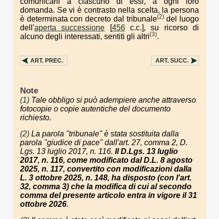
comunicarli a ciascuno di essi, a ogni loro
domanda. Se vi è contrasto nella scelta, la persona
(2)
è determinata con decreto dal tribunale
del luogo
dell'
aperta successione
[
456
c.c.], su ricorso di
(3)
alcuno degli interessati, sentiti gli altri
.
ART.
PREC.
ART.
SUCC.
Note
(1)
Tale obbligo si può adempiere anche attraverso
fotocopie o copie autentiche del documento
richiesto.
(2)
La parola "tribunale" è stata sostituita dalla
parola "giudice di pace" dall'art. 27, comma 2, D.
Lgs. 13 luglio 2017, n. 116.
Il D.Lgs. 13 luglio
2017, n. 116, come modificato dal D.L. 8 agosto
2025, n. 117, convertito con modificazioni dalla
L. 3 ottobre 2025, n. 148, ha disposto (con l'art.
32, comma 3) che la modifica di cui al secondo
comma del presente articolo entra in vigore il 31
ottobre 2026
.