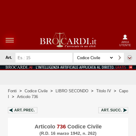
AREA
UTENTE
Art.
Fonti
>
Codice Civile
>
LIBRO SECONDO
>
Titolo IV
>
Capo
I
>
Articolo 736
ART.
PREC.
ART.
SUCC.
Articolo
736
Codice Civile
(R.D. 16 marzo 1942, n. 262)