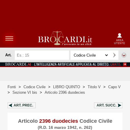
AREA
UTENTE
Art.
Fonti
>
Codice Civile
>
LIBRO QUINTO
>
Titolo V
>
Capo V
>
Sezione VI bis
>
Articolo 2396 duodecies
ART.
PREC.
ART.
SUCC.
Articolo
2396 duodecies
Codice Civile
(R.D. 16 marzo 1942, n. 262)