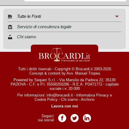
Tutte le Fonti
Servizio di consulenza legale
Chi siamo
Tutti i diritti riservati - Copyright © Brocardi.it 2003-2026
Concept & content by
Avv. Manuel Tropea
Powered by Sequeri S.r.l. - Via Marsilio da Padova 22, 35139
PADOVA - C.F. e P.I. 05500250286 - R.E.A. PD471772 - capitale
sociale i.v. 20.000
Per informazioni:
info@brocardi.it
-
Informativa Privacy
e
Cookie Policy
-
Chi siamo
-
Archivio
Lavora con noi
Seguici
Pagina Facebook
Pagina Twitter
Pagina LinkedIn
sui social